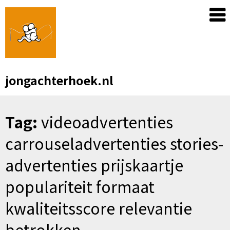
Skip
to
content
jongachterhoek.nl
Tag:
videoadvertenties
carrouseladvertenties stories-
advertenties prijskaartje
populariteit formaat
kwaliteitsscore relevantie
betrokken