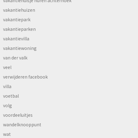
vakantiehuisje huren achterhoek
vakantiehuizen
vakantiepark
vakantieparken
vakantievilla
vakantiewoning
van der valk
veel
verwijderen facebook
villa
voetbal
volg
voordeeluitjes
wandelknooppunt
wat