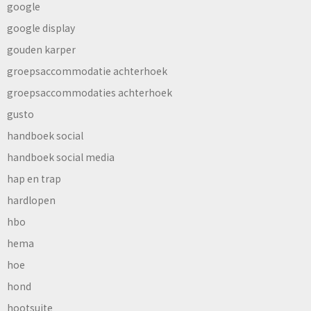
google
google display
gouden karper
groepsaccommodatie achterhoek
groepsaccommodaties achterhoek
gusto
handboek social
handboek social media
hap en trap
hardlopen
hbo
hema
hoe
hond
hootsuite