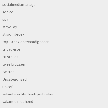
socialmediamanager
sonico
spa
stayokay
stroombroek
top 10 bezienswaardigheden
tripadvisor
trustpilot
twee bruggen
twitter
Uncategorized
unicef
vakantie achterhoek particulier
vakantie met hond