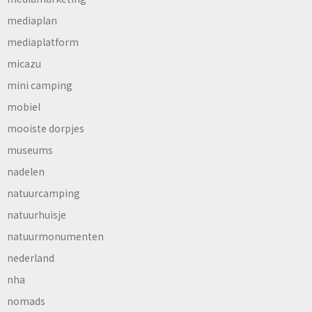
mediaplan
mediaplatform
micazu
mini camping
mobiel
mooiste dorpjes
museums
nadelen
natuurcamping
natuurhuisje
natuurmonumenten
nederland
nha
nomads