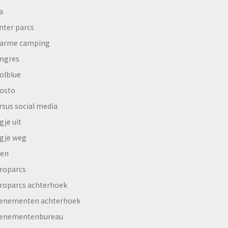
a
nter parcs
arme camping
ngres
olblue
osto
rsus social media
gje uit
gje weg
en
roparcs
roparcs achterhoek
enementen achterhoek
enementenbureau