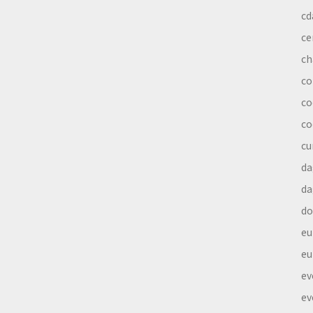
cd
ce
ch
co
co
co
cu
da
da
do
eu
eu
ev
ev