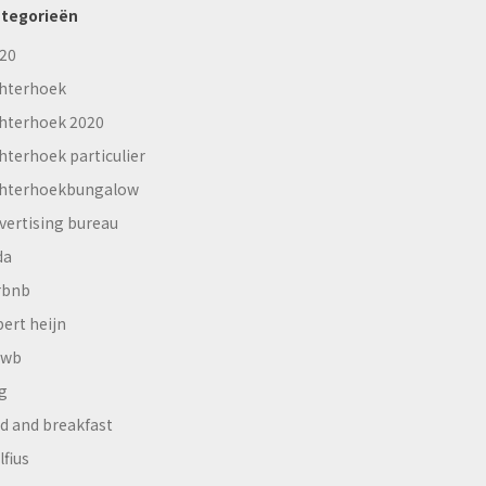
tegorieën
20
hterhoek
hterhoek 2020
hterhoek particulier
hterhoekbungalow
vertising bureau
da
rbnb
bert heijn
nwb
g
d and breakfast
lfius