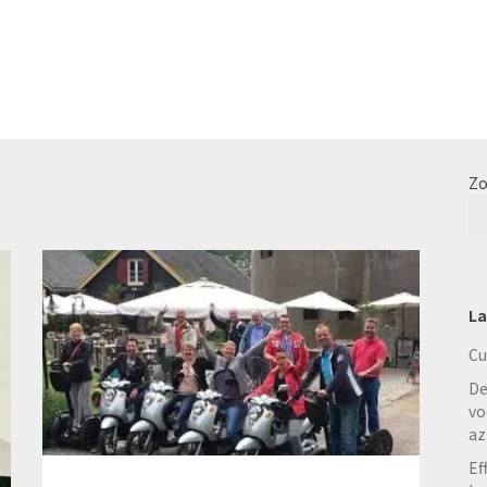
Zo
La
Cu
De
vo
az
Ef