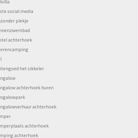
lvilla
ste social media
jzonder plekje
innenzwembad
otel achterhoek
erencamping
l
itengoed het sikkeler
ngalow
ngalow achterhoek huren
ngalowpark
ngalowverhuur achterhoek
mper
mperplaats achterhoek
mping achterhoek