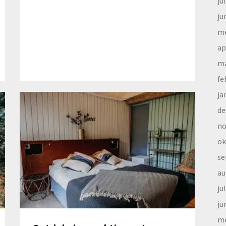
ju
ju
me
ap
ma
fe
ja
de
no
ok
se
au
ju
ju
me