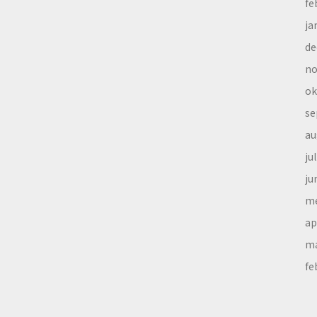
fe
ja
de
no
ok
se
au
ju
ju
me
ap
ma
fe