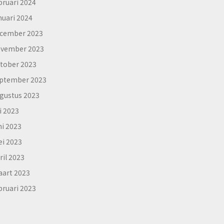
bruari 2024
nuari 2024
cember 2023
vember 2023
tober 2023
ptember 2023
gustus 2023
li 2023
ni 2023
i 2023
ril 2023
art 2023
bruari 2023