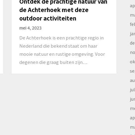
Ontdek de prachtige natuur van
ap
de Achterhoek met deze
ma
outdoor activiteiten
fe
mei 4, 2023
ja
De Achterhoek is een prachtige regio in
de
Nederland die bekend staat om haar
no
mooie natuur en rustige omgeving. Voor
ok
degenen die graag buiten zijn…
se
au
ju
ju
me
ap
ma