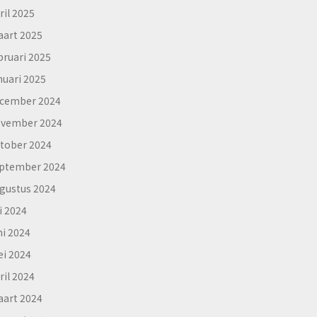
ril 2025
art 2025
bruari 2025
nuari 2025
cember 2024
vember 2024
tober 2024
ptember 2024
gustus 2024
li 2024
ni 2024
i 2024
ril 2024
art 2024