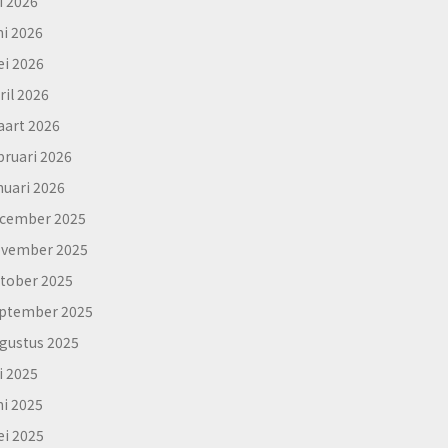
li 2026
ni 2026
i 2026
ril 2026
art 2026
bruari 2026
nuari 2026
cember 2025
vember 2025
tober 2025
ptember 2025
gustus 2025
li 2025
ni 2025
i 2025