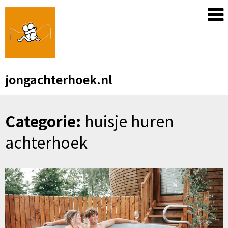
Skip
to
content
jongachterhoek.nl
Categorie:
huisje huren
achterhoek