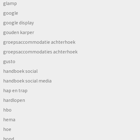
glamp
google
google display
gouden karper
groepsaccommodatie achterhoek
groepsaccommodaties achterhoek
gusto
handboek social
handboek social media
hap en trap
hardlopen
hbo
hema
hoe
hond