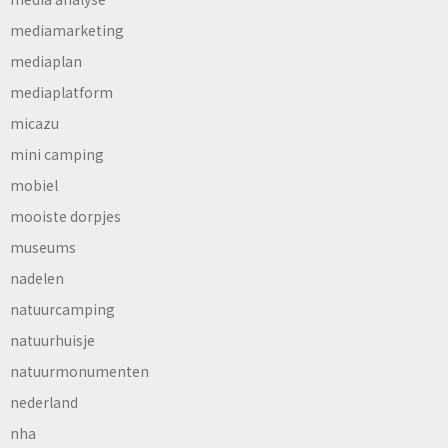
mediamarketing
mediaplan
mediaplatform
micazu
mini camping
mobiel
mooiste dorpjes
museums
nadelen
natuurcamping
natuurhuisje
natuurmonumenten
nederland
nha