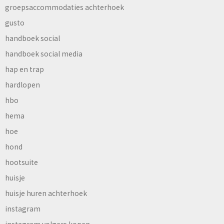
groepsaccommodaties achterhoek
gusto
handboek social
handboek social media
hap en trap
hardlopen
hbo
hema
hoe
hond
hootsuite
huisje
huisje huren achterhoek
instagram
instagram volgers kopen