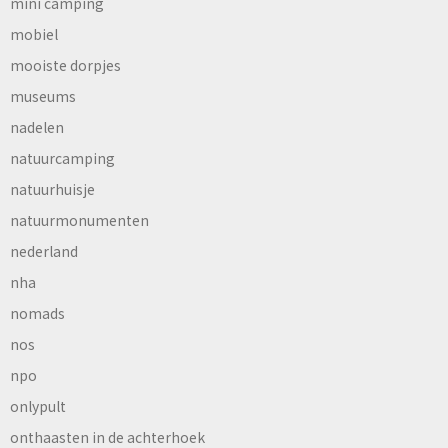
mini camping
mobiel
mooiste dorpjes
museums
nadelen
natuurcamping
natuurhuisje
natuurmonumenten
nederland
nha
nomads
nos
npo
onlypult
onthaasten in de achterhoek