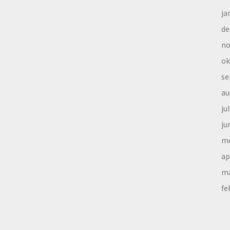
ja
de
no
ok
se
au
ju
ju
me
ap
ma
fe