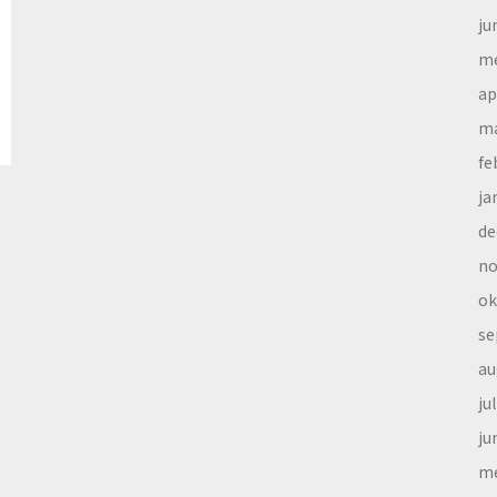
ju
me
ap
ma
fe
ja
de
no
ok
se
au
ju
ju
me