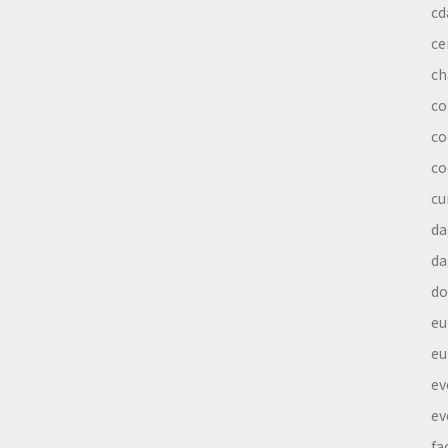
cd
ce
ch
co
co
co
cu
da
da
do
eu
eu
ev
ev
fa