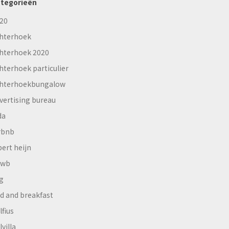
tegorieën
20
hterhoek
hterhoek 2020
hterhoek particulier
hterhoekbungalow
vertising bureau
da
rbnb
bert heijn
nwb
g
d and breakfast
lfius
lvilla