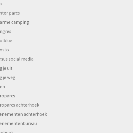
a
nter parcs
arme camping
ngres
olblue
osto
rsus social media
gje uit
gje weg
en
roparcs
roparcs achterhoek
enementen achterhoek
enementenbureau
cebook