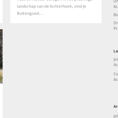
On
landschap van de Achterhoek, vind je
Ac
Buitengoed…
Bo
On
Pr
La
jo
Ac
Co
Ac
Ar
ju