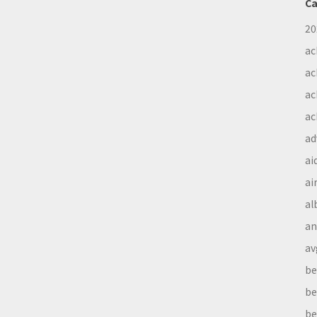
Ca
20
ac
ac
ac
ac
ad
ai
ai
al
a
av
be
be
be