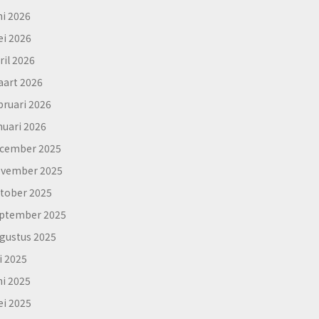
ni 2026
i 2026
ril 2026
art 2026
bruari 2026
nuari 2026
cember 2025
vember 2025
tober 2025
ptember 2025
gustus 2025
li 2025
ni 2025
i 2025