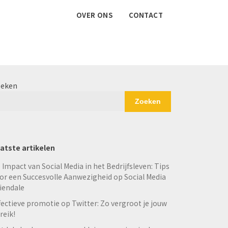
OVER ONS
CONTACT
eken
Zoeken
atste artikelen
 Impact van Social Media in het Bedrijfsleven: Tips
or een Succesvolle Aanwezigheid op Social Media
iendale
fectieve promotie op Twitter: Zo vergroot je jouw
reik!