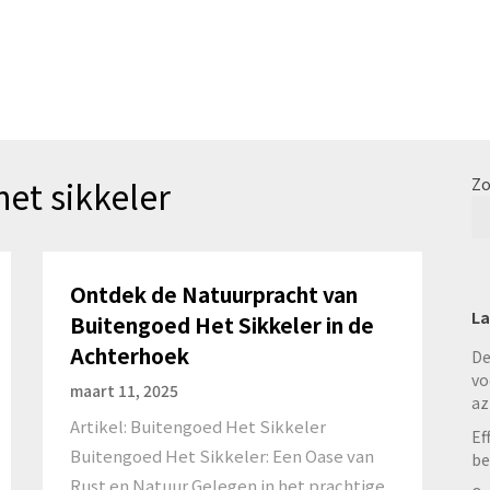
et sikkeler
Zo
Ontdek de Natuurpracht van
La
Buitengoed Het Sikkeler in de
Achterhoek
De
vo
maart 11, 2025
az
Artikel: Buitengoed Het Sikkeler
Ef
Buitengoed Het Sikkeler: Een Oase van
be
Rust en Natuur Gelegen in het prachtige