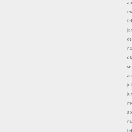
ap
ma
fe
ja
de
no
ok
se
au
ju
ju
me
ap
ma
fe