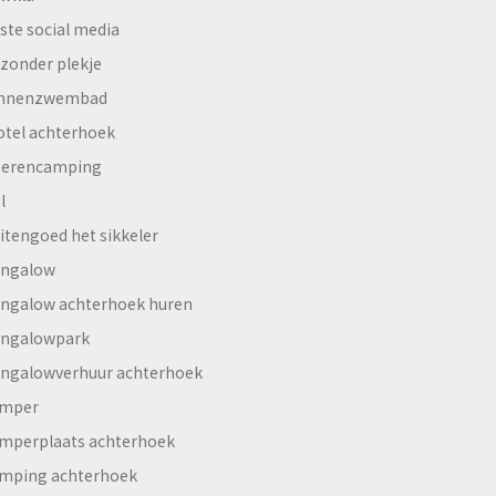
ste social media
jzonder plekje
innenzwembad
otel achterhoek
erencamping
l
itengoed het sikkeler
ngalow
ngalow achterhoek huren
ngalowpark
ngalowverhuur achterhoek
mper
mperplaats achterhoek
mping achterhoek