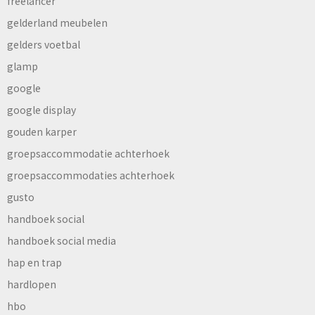
freelancer
gelderland meubelen
gelders voetbal
glamp
google
google display
gouden karper
groepsaccommodatie achterhoek
groepsaccommodaties achterhoek
gusto
handboek social
handboek social media
hap en trap
hardlopen
hbo