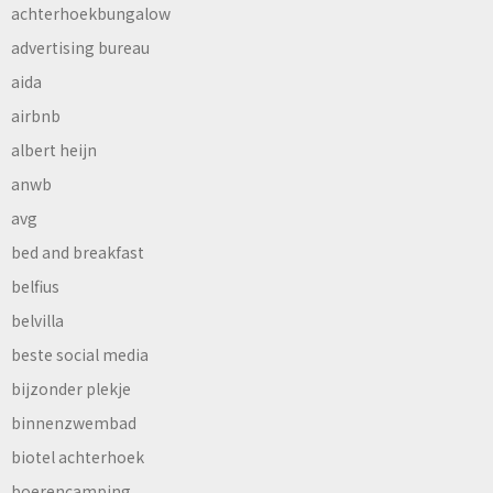
achterhoekbungalow
advertising bureau
aida
airbnb
albert heijn
anwb
avg
bed and breakfast
belfius
belvilla
beste social media
bijzonder plekje
binnenzwembad
biotel achterhoek
boerencamping