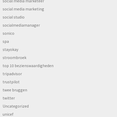
social media marketeer
social media marketing
social studio
socialmediamanager
sonico
spa
stayokay
stroombroek
top 10 bezienswaardigheden
tripadvisor
trustpilot
twee bruggen
twitter
Uncategorized
unicef