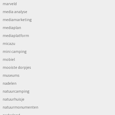
marveld
media analyse
mediamarketing
mediaplan
mediaplatform
micazu
mini camping
mobiel
mooiste dorpjes
museums
nadelen
natuurcamping
natuurhuisje
natuurmonumenten
nederland