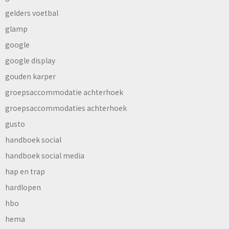
gelders voetbal
glamp
google
google display
gouden karper
groepsaccommodatie achterhoek
groepsaccommodaties achterhoek
gusto
handboek social
handboek social media
hap en trap
hardlopen
hbo
hema