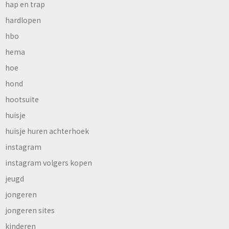
hap en trap
hardlopen
hbo
hema
hoe
hond
hootsuite
huisje
huisje huren achterhoek
instagram
instagram volgers kopen
jeugd
jongeren
jongeren sites
kinderen