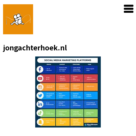
Skip
to
content
jongachterhoek.nl