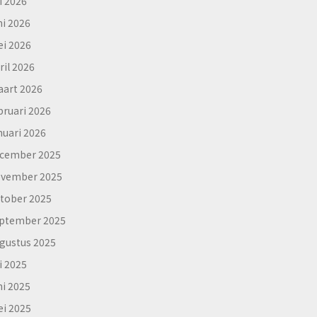
li 2026
ni 2026
i 2026
ril 2026
art 2026
bruari 2026
nuari 2026
cember 2025
vember 2025
tober 2025
ptember 2025
gustus 2025
li 2025
ni 2025
i 2025