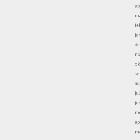
ap
ma
fe
ja
de
no
ok
se
au
ju
ju
me
ap
ma