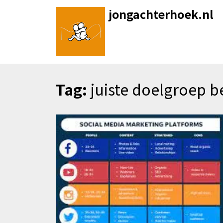
Skip
jongachterhoek.nl
to
content
Tag:
juiste doelgroep b