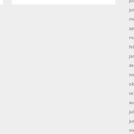
ju
ju
me
ap
ma
fe
ja
de
no
ok
se
au
ju
ju
me