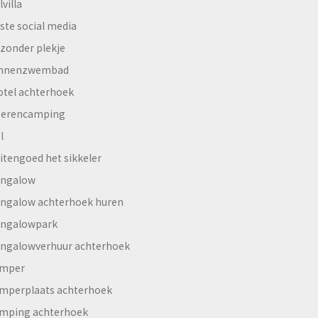
lvilla
ste social media
jzonder plekje
innenzwembad
otel achterhoek
erencamping
l
itengoed het sikkeler
ngalow
ngalow achterhoek huren
ngalowpark
ngalowverhuur achterhoek
mper
mperplaats achterhoek
mping achterhoek