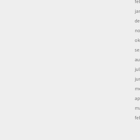
fe
ja
de
no
ok
se
au
ju
ju
me
ap
ma
fe