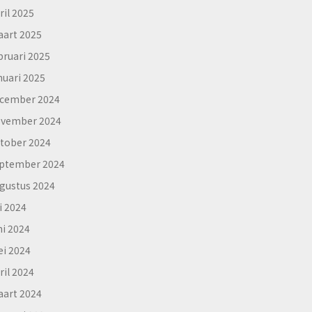
ril 2025
art 2025
bruari 2025
nuari 2025
cember 2024
vember 2024
tober 2024
ptember 2024
gustus 2024
li 2024
ni 2024
i 2024
ril 2024
art 2024