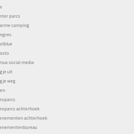
a
nter parcs
arme camping
ngres
olblue
osto
rsus social media
gje uit
gje weg
en
roparcs
roparcs achterhoek
enementen achterhoek
enementenbureau