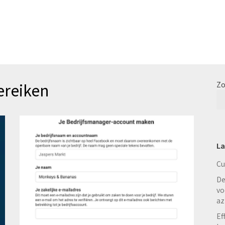
ereiken
Zo
La
Cu
De
vo
az
Ef