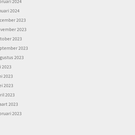
bruari 2024
nuari 2024
cember 2023
vember 2023
tober 2023
ptember 2023
gustus 2023
li 2023
ni 2023
i 2023
ril 2023
art 2023
bruari 2023