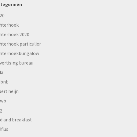
tegorieën
20
hterhoek
hterhoek 2020
hterhoek particulier
hterhoekbungalow
vertising bureau
da
rbnb
bert heijn
nwb
g
d and breakfast
lfius