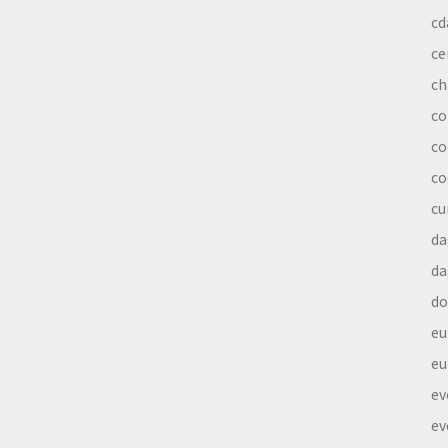
cd
ce
ch
co
co
co
cu
da
da
do
eu
eu
ev
ev