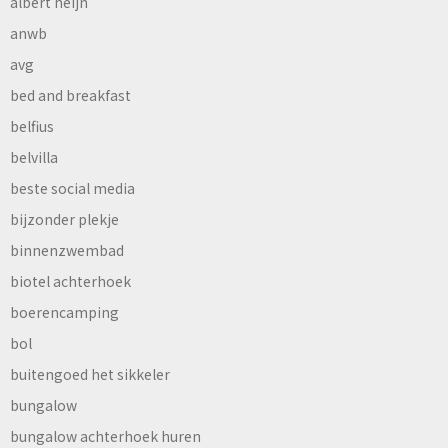
albert heijn
anwb
avg
bed and breakfast
belfius
belvilla
beste social media
bijzonder plekje
binnenzwembad
biotel achterhoek
boerencamping
bol
buitengoed het sikkeler
bungalow
bungalow achterhoek huren