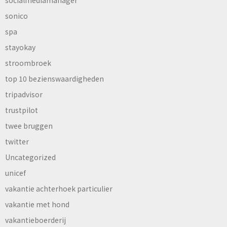
sonico
spa
stayokay
stroombroek
top 10 bezienswaardigheden
tripadvisor
trustpilot
twee bruggen
twitter
Uncategorized
unicef
vakantie achterhoek particulier
vakantie met hond
vakantieboerderij