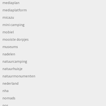
mediaplan
mediaplatform
micazu
mini camping
mobiel
mooiste dorpjes
museums
nadelen
natuurcamping
natuurhuisje
natuurmonumenten
nederland
nha
nomads
nos