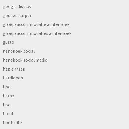
google display
gouden karper
groepsaccommodatie achterhoek
groepsaccommodaties achterhoek
gusto
handboek social
handboek social media
hap en trap
hardlopen
hbo
hema
hoe
hond
hootsuite