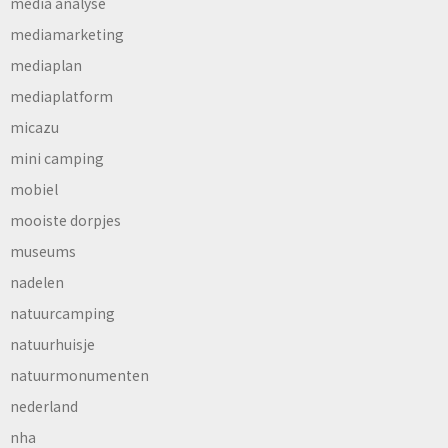
media analyse
mediamarketing
mediaplan
mediaplatform
micazu
mini camping
mobiel
mooiste dorpjes
museums
nadelen
natuurcamping
natuurhuisje
natuurmonumenten
nederland
nha