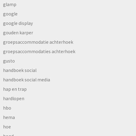
glamp
google
google display
gouden karper
groepsaccommodatie achterhoek
groepsaccommodaties achterhoek
gusto
handboek social
handboek social media
hap en trap
hardlopen
hbo
hema
hoe
hond