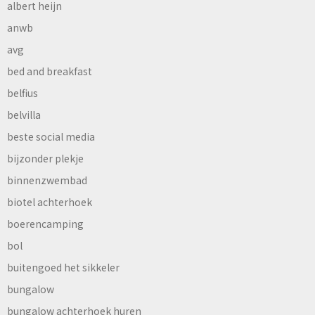
albert heijn
anwb
avg
bed and breakfast
belfius
belvilla
beste social media
bijzonder plekje
binnenzwembad
biotel achterhoek
boerencamping
bol
buitengoed het sikkeler
bungalow
bungalow achterhoek huren