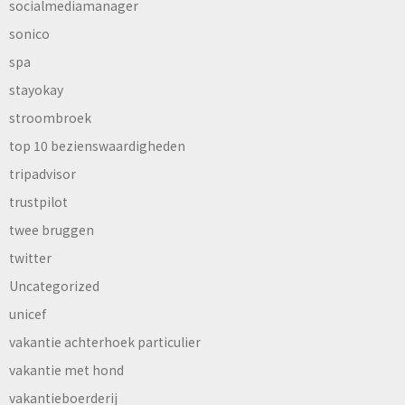
socialmediamanager
sonico
spa
stayokay
stroombroek
top 10 bezienswaardigheden
tripadvisor
trustpilot
twee bruggen
twitter
Uncategorized
unicef
vakantie achterhoek particulier
vakantie met hond
vakantieboerderij