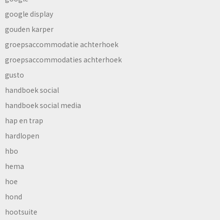
google display
gouden karper
groepsaccommodatie achterhoek
groepsaccommodaties achterhoek
gusto
handboek social
handboek social media
hap en trap
hardlopen
hbo
hema
hoe
hond
hootsuite