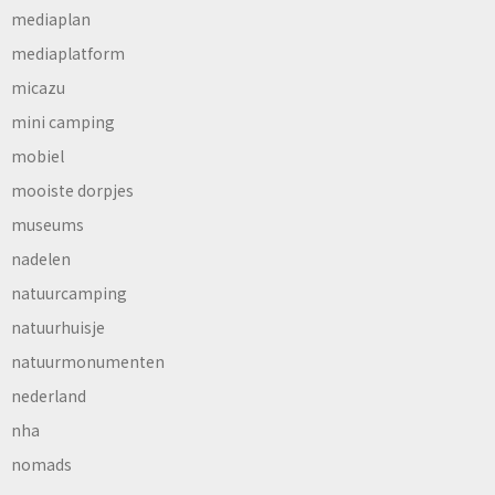
mediaplan
mediaplatform
micazu
mini camping
mobiel
mooiste dorpjes
museums
nadelen
natuurcamping
natuurhuisje
natuurmonumenten
nederland
nha
nomads