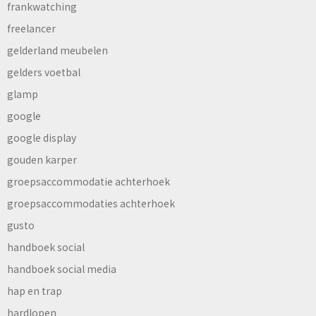
frankwatching
freelancer
gelderland meubelen
gelders voetbal
glamp
google
google display
gouden karper
groepsaccommodatie achterhoek
groepsaccommodaties achterhoek
gusto
handboek social
handboek social media
hap en trap
hardlopen