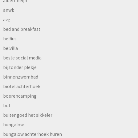
albert heijn
anwb
avg
bed and breakfast
belfius
belvilla
beste social media
bijzonder plekje
binnenzwembad
biotel achterhoek
boerencamping
bol
buitengoed het sikkeler
bungalow
bungalow achterhoek huren