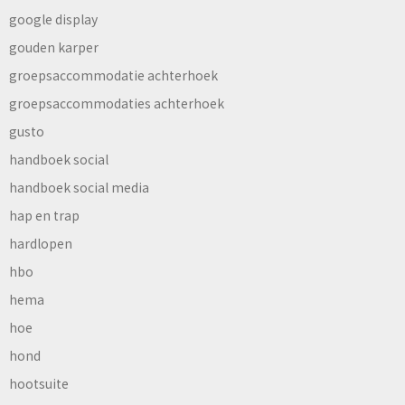
google display
gouden karper
groepsaccommodatie achterhoek
groepsaccommodaties achterhoek
gusto
handboek social
handboek social media
hap en trap
hardlopen
hbo
hema
hoe
hond
hootsuite