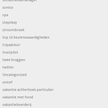
sonico
spa
stayokay
stroombroek
top 10 bezienswaardigheden
tripadvisor
trustpilot
twee bruggen
twitter
Uncategorized
unicef
vakantie achterhoek particulier
vakantie met hond
vakantieboerderij