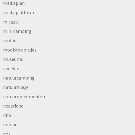
mediaplan
mediaplatform
micazu
mini camping
mobiel
mooiste dorpjes
museums
nadelen
natuurcamping
natuurhuisje
natuurmonumenten
nederland
nha
nomads
nos