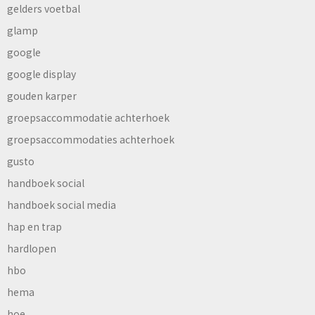
gelders voetbal
glamp
google
google display
gouden karper
groepsaccommodatie achterhoek
groepsaccommodaties achterhoek
gusto
handboek social
handboek social media
hap en trap
hardlopen
hbo
hema
hoe