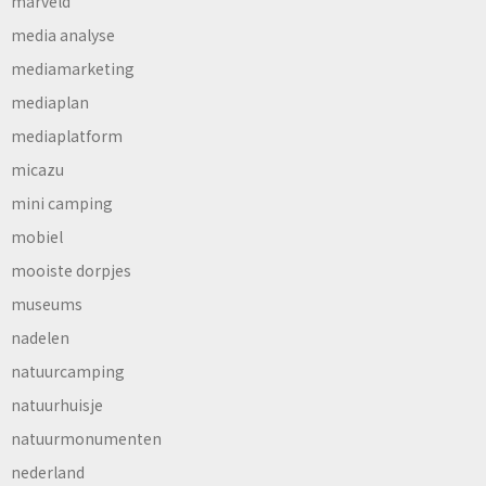
marveld
media analyse
mediamarketing
mediaplan
mediaplatform
micazu
mini camping
mobiel
mooiste dorpjes
museums
nadelen
natuurcamping
natuurhuisje
natuurmonumenten
nederland