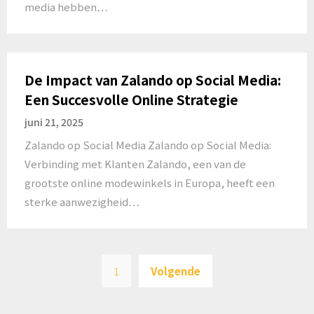
media hebben…
De Impact van Zalando op Social Media:
Een Succesvolle Online Strategie
juni 21, 2025
Zalando op Social Media Zalando op Social Media:
Verbinding met Klanten Zalando, een van de
grootste online modewinkels in Europa, heeft een
sterke aanwezigheid…
Berichten
1
Volgende
paginering