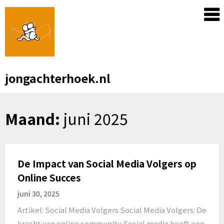
Skip
to
content
jongachterhoek.nl
Maand:
juni 2025
De Impact van Social Media Volgers op
Online Succes
juni 30, 2025
Artikel: Social Media Volgers Social Media Volgers: De
kracht van online community Social media heeft een