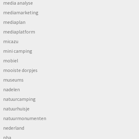
media analyse
mediamarketing
mediaplan
mediaplatform
micazu
mini camping
mobiel
mooiste dorpjes
museums
nadelen
natuurcamping
natuurhuisje
natuurmonumenten
nederland
nha