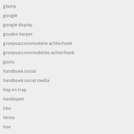
glamp
google
google display
gouden karper
groepsaccommodatie achterhoek
groepsaccommodaties achterhoek
gusto
handboek social
handboek social media
hap en trap
hardlopen
hbo
hema
hoe