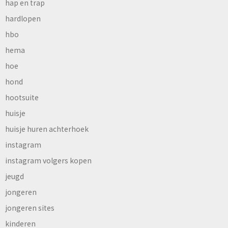
hap en trap
hardlopen
hbo
hema
hoe
hond
hootsuite
huisje
huisje huren achterhoek
instagram
instagram volgers kopen
jeugd
jongeren
jongeren sites
kinderen