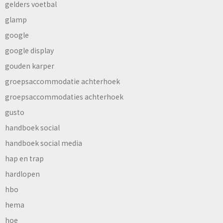
gelders voetbal
glamp
google
google display
gouden karper
groepsaccommodatie achterhoek
groepsaccommodaties achterhoek
gusto
handboek social
handboek social media
hap en trap
hardlopen
hbo
hema
hoe