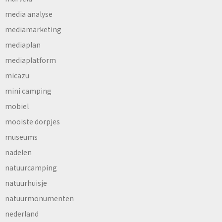
media analyse
mediamarketing
mediaplan
mediaplatform
micazu
mini camping
mobiel
mooiste dorpjes
museums
nadelen
natuurcamping
natuurhuisje
natuurmonumenten
nederland