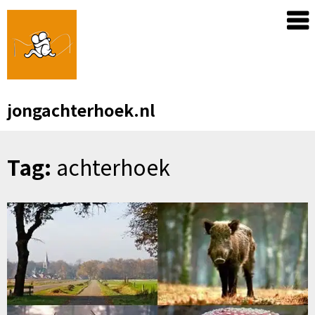
Skip
to
content
jongachterhoek.nl
Tag:
achterhoek