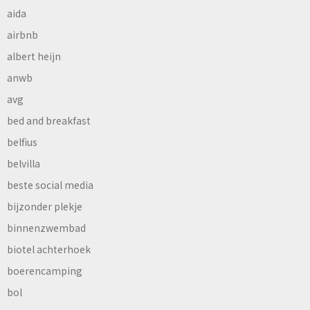
aida
airbnb
albert heijn
anwb
avg
bed and breakfast
belfius
belvilla
beste social media
bijzonder plekje
binnenzwembad
biotel achterhoek
boerencamping
bol