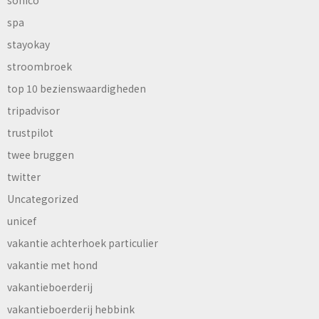
sonico
spa
stayokay
stroombroek
top 10 bezienswaardigheden
tripadvisor
trustpilot
twee bruggen
twitter
Uncategorized
unicef
vakantie achterhoek particulier
vakantie met hond
vakantieboerderij
vakantieboerderij hebbink