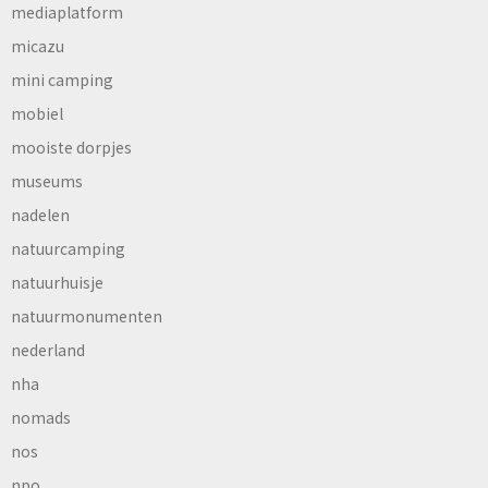
mediaplatform
micazu
mini camping
mobiel
mooiste dorpjes
museums
nadelen
natuurcamping
natuurhuisje
natuurmonumenten
nederland
nha
nomads
nos
npo