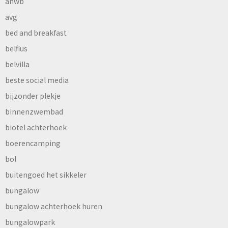
anwb
avg
bed and breakfast
belfius
belvilla
beste social media
bijzonder plekje
binnenzwembad
biotel achterhoek
boerencamping
bol
buitengoed het sikkeler
bungalow
bungalow achterhoek huren
bungalowpark