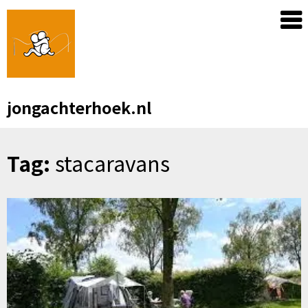
Skip
to
content
jongachterhoek.nl
Tag:
stacaravans