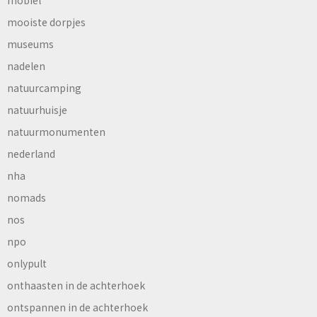
mobiel
mooiste dorpjes
museums
nadelen
natuurcamping
natuurhuisje
natuurmonumenten
nederland
nha
nomads
nos
npo
onlypult
onthaasten in de achterhoek
ontspannen in de achterhoek