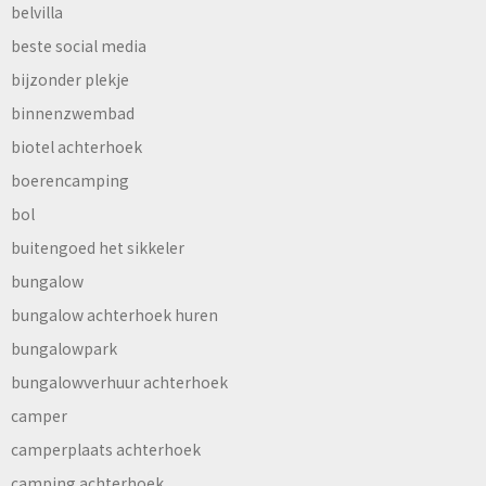
belvilla
beste social media
bijzonder plekje
binnenzwembad
biotel achterhoek
boerencamping
bol
buitengoed het sikkeler
bungalow
bungalow achterhoek huren
bungalowpark
bungalowverhuur achterhoek
camper
camperplaats achterhoek
camping achterhoek