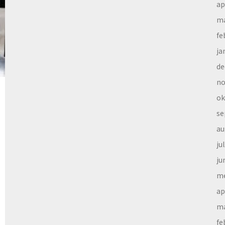
ap
ma
fe
ja
de
no
ok
se
au
ju
ju
me
ap
ma
fe