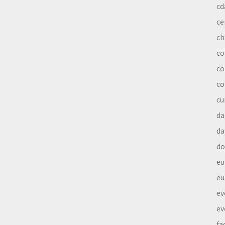
cd
ce
ch
co
co
co
cu
da
da
do
eu
eu
ev
ev
fa