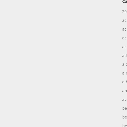
Ca
20
ac
ac
ac
ac
ad
ai
ai
al
a
av
be
be
be