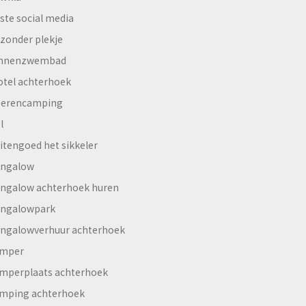
ste social media
jzonder plekje
innenzwembad
otel achterhoek
erencamping
l
itengoed het sikkeler
ngalow
ngalow achterhoek huren
ngalowpark
ngalowverhuur achterhoek
mper
mperplaats achterhoek
mping achterhoek