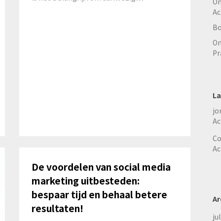
On
Ac
Bo
On
Pr
La
jo
Ac
Co
Ac
De voordelen van social media
marketing uitbesteden:
bespaar tijd en behaal betere
Ar
resultaten!
ju