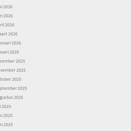
ni 2026
i 2026
ril 2026
art 2026
bruari 2026
nuari 2026
cember 2025
vember 2025
tober 2025
ptember 2025
gustus 2025
li 2025
ni 2025
i 2025