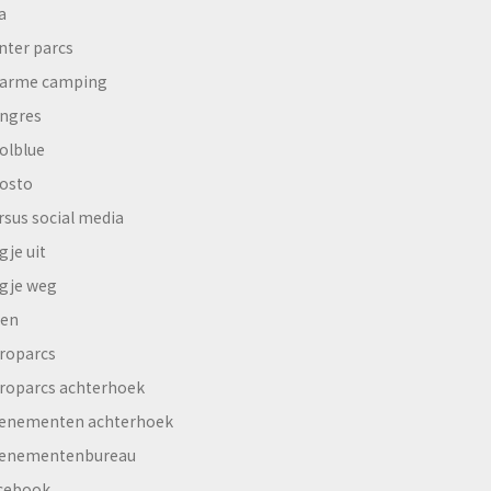
a
nter parcs
arme camping
ngres
olblue
osto
rsus social media
gje uit
gje weg
en
roparcs
roparcs achterhoek
enementen achterhoek
enementenbureau
cebook