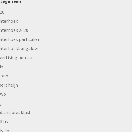
tegorieën
20
hterhoek
hterhoek 2020
hterhoek particulier
hterhoekbungalow
vertising bureau
da
rbnb
bert heijn
nwb
g
d and breakfast
lfius
lvilla