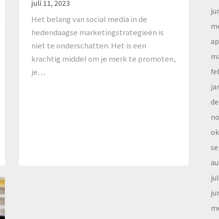
juli 11, 2023
ju
Het belang van social media in de
me
hedendaagse marketingstrategieën is
ap
niet te onderschatten. Het is een
ma
krachtig middel om je merk te promoten,
je…
fe
ja
de
no
ok
se
au
ju
ju
me