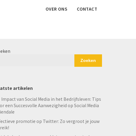
OVER ONS
CONTACT
eken
Zoeken
atste artikelen
 Impact van Social Media in het Bedrijfsleven: Tips
or een Succesvolle Aanwezigheid op Social Media
iendale
fectieve promotie op Twitter: Zo vergroot je jouw
reik!