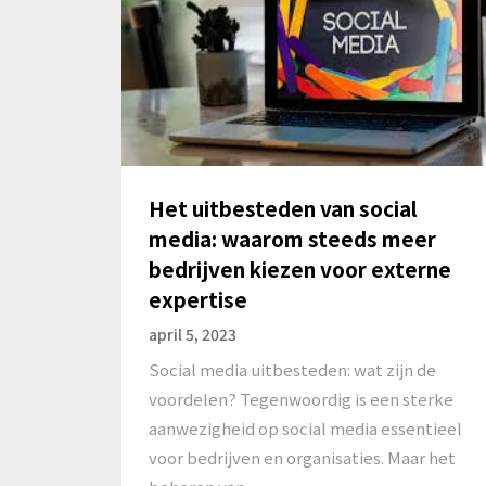
Het uitbesteden van social
media: waarom steeds meer
bedrijven kiezen voor externe
expertise
april 5, 2023
Social media uitbesteden: wat zijn de
voordelen? Tegenwoordig is een sterke
aanwezigheid op social media essentieel
voor bedrijven en organisaties. Maar het