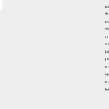
ja
de
no
ok
se
au
ju
ju
me
ap
ma
fe