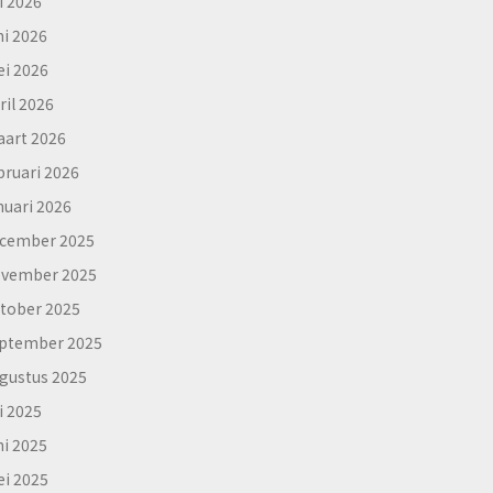
li 2026
ni 2026
i 2026
ril 2026
art 2026
bruari 2026
nuari 2026
cember 2025
vember 2025
tober 2025
ptember 2025
gustus 2025
li 2025
ni 2025
i 2025