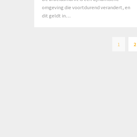
omgeving die voortdurend verandert, en
dit geldt in…
1
2