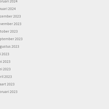
bruari 2024
nuari 2024
cember 2023
vember 2023
tober 2023
ptember 2023
gustus 2023
li 2023
ni 2023
i 2023
ril 2023
art 2023
bruari 2023