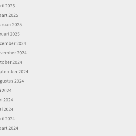
ril 2025
art 2025
bruari 2025
nuari 2025
cember 2024
vember 2024
tober 2024
ptember 2024
gustus 2024
li 2024
ni 2024
i 2024
ril 2024
art 2024