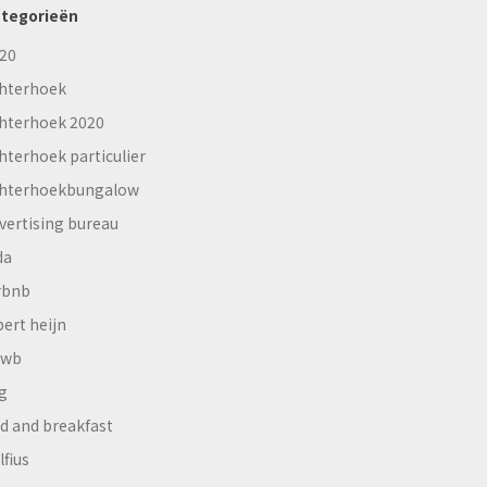
tegorieën
20
hterhoek
hterhoek 2020
hterhoek particulier
hterhoekbungalow
vertising bureau
da
rbnb
bert heijn
nwb
g
d and breakfast
lfius