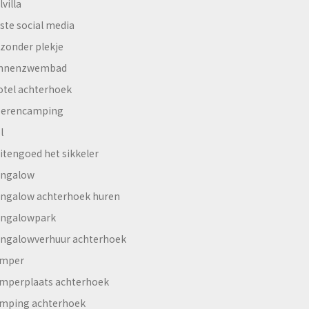
lvilla
ste social media
jzonder plekje
innenzwembad
otel achterhoek
erencamping
l
itengoed het sikkeler
ngalow
ngalow achterhoek huren
ngalowpark
ngalowverhuur achterhoek
mper
mperplaats achterhoek
mping achterhoek