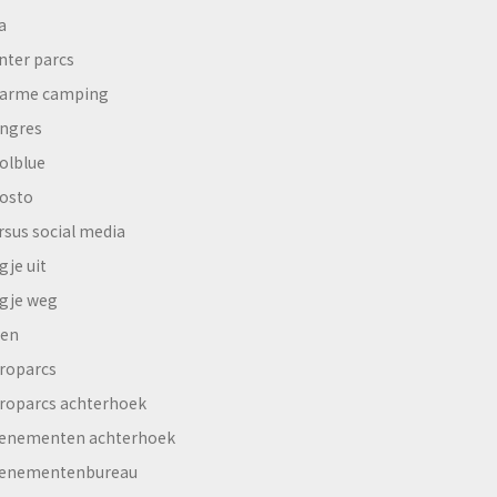
a
nter parcs
arme camping
ngres
olblue
osto
rsus social media
gje uit
gje weg
en
roparcs
roparcs achterhoek
enementen achterhoek
enementenbureau