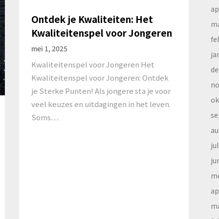
ap
Ontdek je Kwaliteiten: Het
ma
Kwaliteitenspel voor Jongeren
fe
mei 1, 2025
ja
Kwaliteitenspel voor Jongeren Het
de
Kwaliteitenspel voor Jongeren: Ontdek
no
je Sterke Punten! Als jongere sta je voor
ok
veel keuzes en uitdagingen in het leven.
se
Soms…
au
ju
ju
me
ap
ma