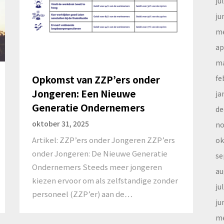
ju
ju
me
ap
ma
Opkomst van ZZP’ers onder
fe
Jongeren: Een Nieuwe
ja
Generatie Ondernemers
de
oktober 31, 2025
no
Artikel: ZZP’ers onder Jongeren ZZP’ers
ok
onder Jongeren: De Nieuwe Generatie
se
Ondernemers Steeds meer jongeren
au
kiezen ervoor om als zelfstandige zonder
ju
personeel (ZZP’er) aan de…
ju
me