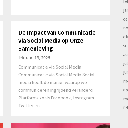
fe
ja
de
no
De Impact van Communicatie
ok
via Social Media op Onze
se
Samenleving
au
februari 13, 2025
ju
Communicatie via Social Media
ju
Communicatie via Social Media Social
me
media heeft de manier waarop we
ap
communiceren ingrijpend veranderd.
Platforms zoals Facebook, Instagram,
ma
Twitter en…
fe