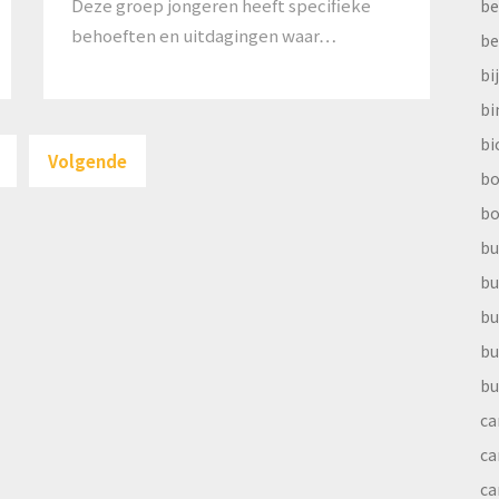
Deze groep jongeren heeft specifieke
be
behoeften en uitdagingen waar…
be
bi
b
Berichten
bi
Volgende
paginering
bo
bo
bu
bu
bu
bu
bu
ca
ca
ca