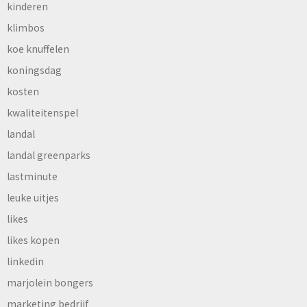
kinderen
klimbos
koe knuffelen
koningsdag
kosten
kwaliteitenspel
landal
landal greenparks
lastminute
leuke uitjes
likes
likes kopen
linkedin
marjolein bongers
marketing bedrijf