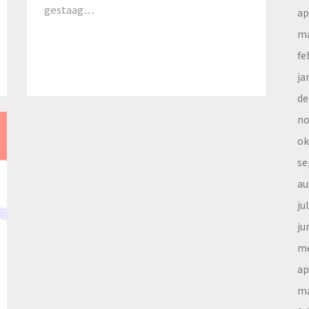
gestaag…
ap
ma
fe
ja
de
no
ok
se
au
ju
ju
me
ap
ma