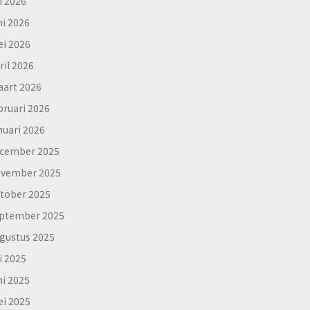
li 2026
ni 2026
i 2026
ril 2026
art 2026
bruari 2026
nuari 2026
cember 2025
vember 2025
tober 2025
ptember 2025
gustus 2025
li 2025
ni 2025
i 2025