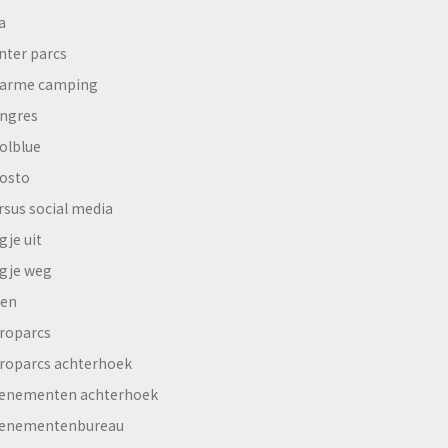
a
nter parcs
arme camping
ngres
olblue
osto
rsus social media
gje uit
gje weg
en
roparcs
roparcs achterhoek
enementen achterhoek
enementenbureau