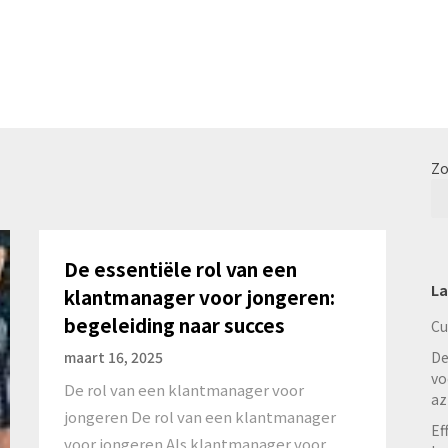
Zo
De essentiële rol van een
La
klantmanager voor jongeren:
begeleiding naar succes
Cu
maart 16, 2025
De
vo
De rol van een klantmanager voor
az
jongeren De rol van een klantmanager
Ef
voor jongeren Als klantmanager voor