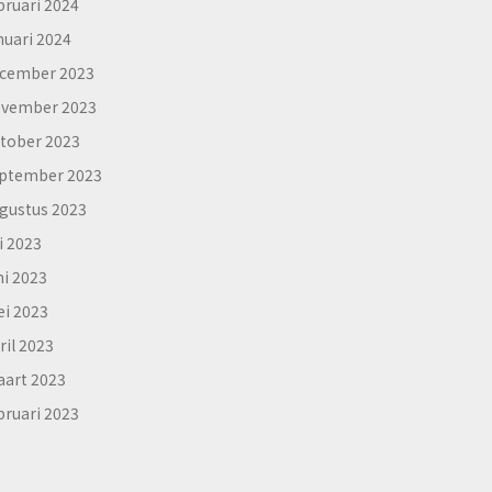
bruari 2024
nuari 2024
cember 2023
vember 2023
tober 2023
ptember 2023
gustus 2023
li 2023
ni 2023
i 2023
ril 2023
art 2023
bruari 2023