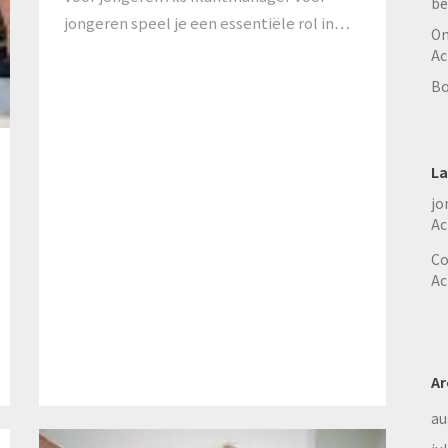
be
jongeren speel je een essentiële rol in…
On
Ac
Bo
La
jo
Ac
Co
Ac
Ar
au