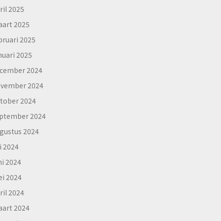
ril 2025
art 2025
bruari 2025
nuari 2025
cember 2024
vember 2024
tober 2024
ptember 2024
gustus 2024
li 2024
ni 2024
i 2024
ril 2024
art 2024