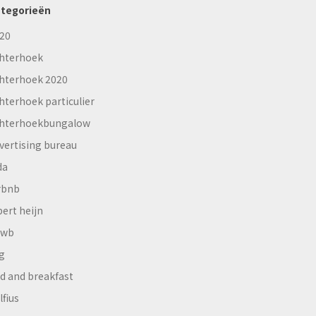
tegorieën
20
hterhoek
hterhoek 2020
hterhoek particulier
hterhoekbungalow
vertising bureau
da
rbnb
bert heijn
nwb
g
d and breakfast
lfius