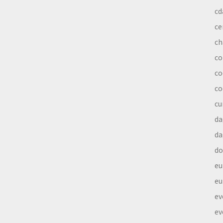
cd
ce
ch
co
co
co
cu
da
da
do
eu
eu
ev
ev