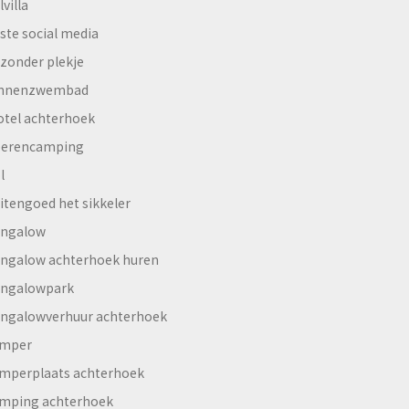
lvilla
ste social media
jzonder plekje
innenzwembad
otel achterhoek
erencamping
l
itengoed het sikkeler
ngalow
ngalow achterhoek huren
ngalowpark
ngalowverhuur achterhoek
mper
mperplaats achterhoek
mping achterhoek