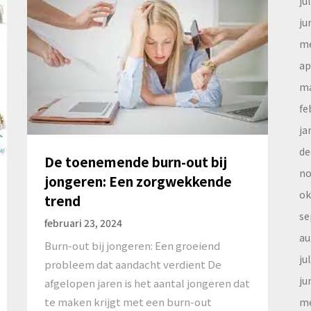
ju
ju
me
ap
ma
fe
ja
de
De toenemende burn-out bij
no
jongeren: Een zorgwekkende
ok
trend
se
februari 23, 2024
au
Burn-out bij jongeren: Een groeiend
ju
probleem dat aandacht verdient De
ju
afgelopen jaren is het aantal jongeren dat
te maken krijgt met een burn-out
me