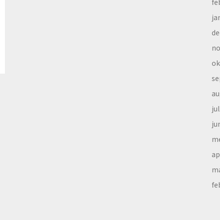
fe
ja
de
no
ok
se
au
ju
ju
me
ap
ma
fe