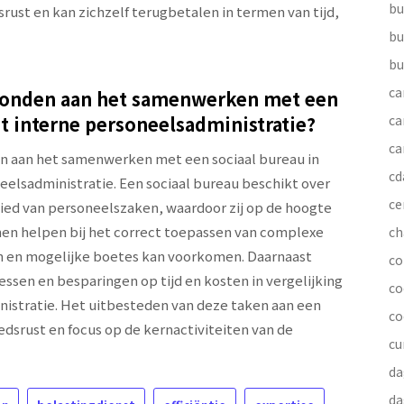
bu
ust en kan zichzelf terugbetalen in termen van tijd,
bu
bu
ca
rbonden aan het samenwerken met een
et interne personeelsadministratie?
ca
ca
den aan het samenwerken met een sociaal bureau in
cd
eelsadministratie. Een sociaal bureau beschikt over
ce
bied van personeelszaken, waardoor zij op de hoogte
unnen helpen bij het correct toepassen van complexe
ch
n en mogelijke boetes kan voorkomen. Daarnaast
co
essen en besparingen op tijd en kosten in vergelijking
co
istratie. Het uitbesteden van deze taken aan een
co
dsrust en focus op de kernactiviteiten van de
cu
da
da