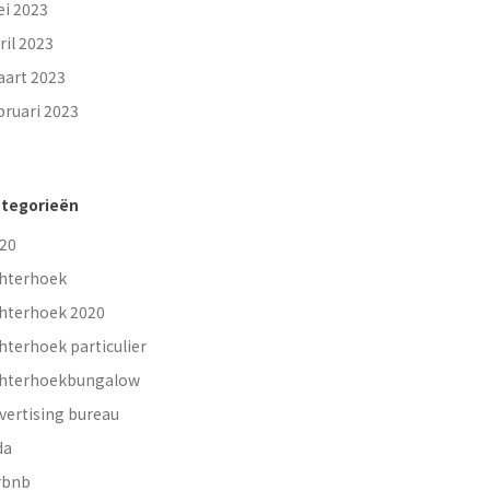
i 2023
ril 2023
art 2023
bruari 2023
tegorieën
20
hterhoek
hterhoek 2020
hterhoek particulier
hterhoekbungalow
vertising bureau
da
rbnb