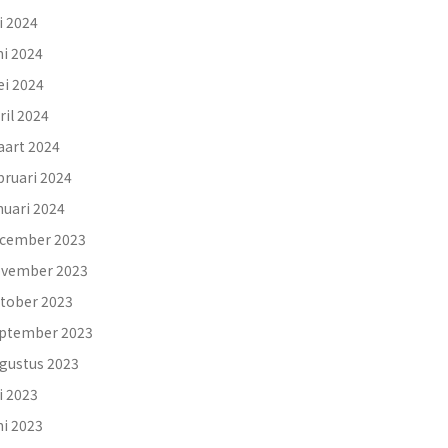
li 2024
ni 2024
i 2024
ril 2024
art 2024
bruari 2024
nuari 2024
cember 2023
vember 2023
tober 2023
ptember 2023
gustus 2023
li 2023
ni 2023