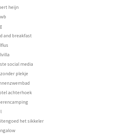
bert heijn
nwb
g
d and breakfast
lfius
lvilla
ste social media
jzonder plekje
innenzwembad
otel achterhoek
erencamping
l
itengoed het sikkeler
ngalow