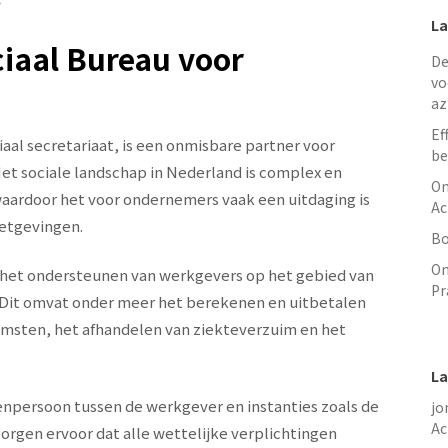
4
La
iaal Bureau voor
De
vo
az
Ef
aal secretariaat, is een onmisbare partner voor
be
et sociale landschap in Nederland is complex en
On
aardoor het voor ondernemers vaak een uitdaging is
Ac
wetgevingen.
Bo
On
is het ondersteunen van werkgevers op het gebied van
Pr
. Dit omvat onder meer het berekenen en uitbetalen
omsten, het afhandelen van ziekteverzuim en het
La
enpersoon tussen de werkgever en instanties zoals de
jo
Ac
orgen ervoor dat alle wettelijke verplichtingen