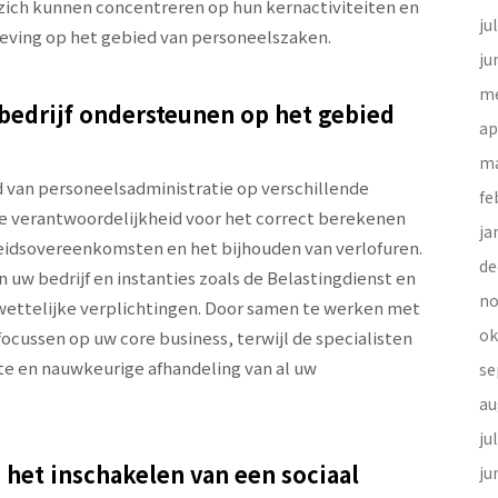
 zich kunnen concentreren op hun kernactiviteiten en
ju
geving op het gebied van personeelszaken.
ju
me
bedrijf ondersteunen op het gebied
ap
ma
d van personeelsadministratie op verschillende
fe
e verantwoordelijkheid voor het correct berekenen
ja
beidsovereenkomsten en het bijhouden van verlofuren.
de
 uw bedrijf en instanties zoals de Belastingdienst en
no
wettelijke verplichtingen. Door samen te werken met
ok
ocussen op uw core business, terwijl de specialisten
nte en nauwkeurige afhandeling van al uw
se
au
ju
 het inschakelen van een sociaal
ju