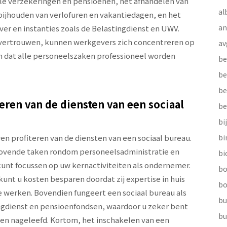
le verzekeringen en pensioenen, het afhandelen van
al
bijhouden van verlofuren en vakantiedagen, en het
a
er en instanties zoals de Belastingdienst en UWV.
e vertrouwen, kunnen werkgevers zich concentreren op
av
en dat alle personeelszaken professioneel worden
be
be
be
eren van de diensten van een sociaal
be
bi
n profiteren van de diensten van een sociaal bureau.
b
rovende taken rondom personeelsadministratie en
bi
kunt focussen op uw kernactiviteiten als ondernemer.
bo
nt u kosten besparen doordat zij expertise in huis
bo
 werken. Bovendien fungeert een sociaal bureau als
bu
ngdienst en pensioenfondsen, waardoor u zeker bent
bu
den nageleefd. Kortom, het inschakelen van een