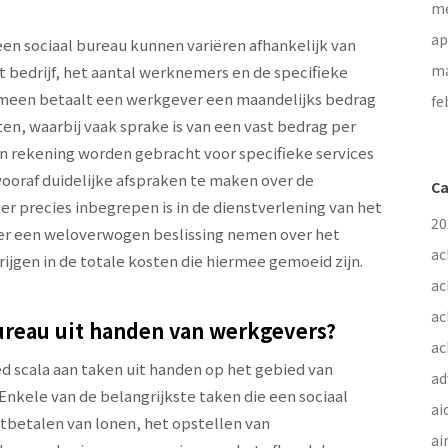
me
ap
en sociaal bureau kunnen variëren afhankelijk van
ma
t bedrijf, het aantal werknemers en de specifieke
emeen betaalt een werkgever een maandelijks bedrag
fe
en, waarbij vaak sprake is van een vast bedrag per
n rekening worden gebracht voor specifieke services
ooraf duidelijke afspraken te maken over de
Ca
er precies inbegrepen is in de dienstverlening van het
20
ver een weloverwogen beslissing nemen over het
ac
rijgen in de totale kosten die hiermee gemoeid zijn.
ac
ac
ureau uit handen van werkgevers?
ac
 scala aan taken uit handen op het gebied van
ad
Enkele van de belangrijkste taken die een sociaal
ai
tbetalen van lonen, het opstellen van
ai