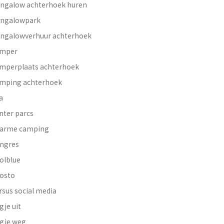
ngalow achterhoek huren
ngalowpark
ngalowverhuur achterhoek
mper
mperplaats achterhoek
mping achterhoek
a
nter parcs
arme camping
ngres
olblue
osto
rsus social media
gje uit
gje weg