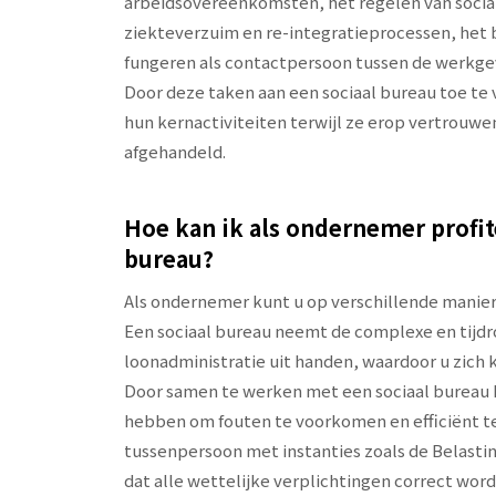
arbeidsovereenkomsten, het regelen van socia
ziekteverzuim en re-integratieprocessen, het 
fungeren als contactpersoon tussen de werkgev
Door deze taken aan een sociaal bureau toe t
hun kernactiviteiten terwijl ze erop vertrouw
afgehandeld.
Hoe kan ik als ondernemer profit
bureau?
Als ondernemer kunt u op verschillende maniere
Een sociaal bureau neemt de complexe en tijd
loonadministratie uit handen, waardoor u zich 
Door samen te werken met een sociaal bureau ku
hebben om fouten te voorkomen en efficiënt te
tussenpersoon met instanties zoals de Belasti
dat alle wettelijke verplichtingen correct wor