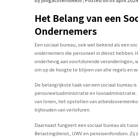
by
jongachterhoeknl
|
Posted on
05 april 202
Het Belang van een Soc
Ondernemers
Een sociaal bureau, ook wel bekend als een soci
ondernemers die personeel in dienst hebben. H
onderhevig aan voortdurende veranderingen, w
om op de hoogte te blijven van alle regels en 
De belangrijkste taak van een sociaal bureau 
personeelsadministratie en loonadministratie
van lonen, het opstellen van arbeidsovereenk
bijhouden van verlofuren.
Daarnaast fungeert een sociaal bureau als tuss
Belastingdienst, UWV en pensioenfondsen. Zij z