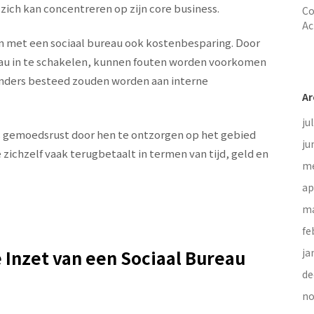
ich kan concentreren op zijn core business.
Co
Ac
met een sociaal bureau ook kostenbesparing. Door
ureau in te schakelen, kunnen fouten worden voorkomen
 anders besteed zouden worden aan interne
Ar
ju
 gemoedsrust door hen te ontzorgen op het gebied
ju
 zichzelf vaak terugbetaalt in termen van tijd, geld en
me
ap
ma
fe
 Inzet van een Sociaal Bureau
ja
de
no