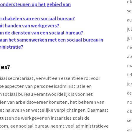
ok
f ondersteunen op het gebied van
se
nschakelen van een sociaal bureau?
au
uit handen van werkgevers?
ju
an de diensten van een sociaal bureau?
ju
 aan het samenwerken met een sociaal bureau in
inistratie?
me
ap
ies?
ma
fe
aal secretariaat, vervult een essentiële rol voor
ja
se aspecten van personeelsadministratie en
de
n sociaal bureau verantwoordelijk is voor het
llen van arbeidsovereenkomsten, het beheren van
no
et naleven van wettelijke verplichtingen. Daarnaast
ok
tussen de werkgever en instanties zoals de
se
tom, een sociaal bureau neemt veel administratieve
au