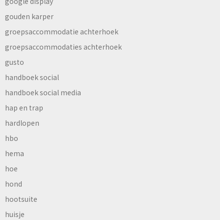
google display
gouden karper
groepsaccommodatie achterhoek
groepsaccommodaties achterhoek
gusto
handboek social
handboek social media
hap en trap
hardlopen
hbo
hema
hoe
hond
hootsuite
huisje