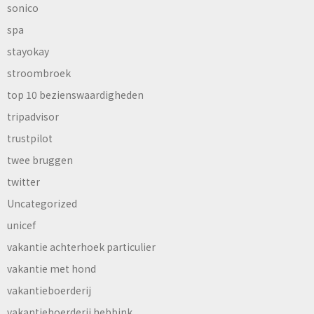
sonico
spa
stayokay
stroombroek
top 10 bezienswaardigheden
tripadvisor
trustpilot
twee bruggen
twitter
Uncategorized
unicef
vakantie achterhoek particulier
vakantie met hond
vakantieboerderij
vakantieboerderij hebbink