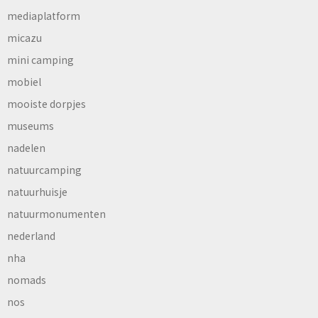
mediaplatform
micazu
mini camping
mobiel
mooiste dorpjes
museums
nadelen
natuurcamping
natuurhuisje
natuurmonumenten
nederland
nha
nomads
nos