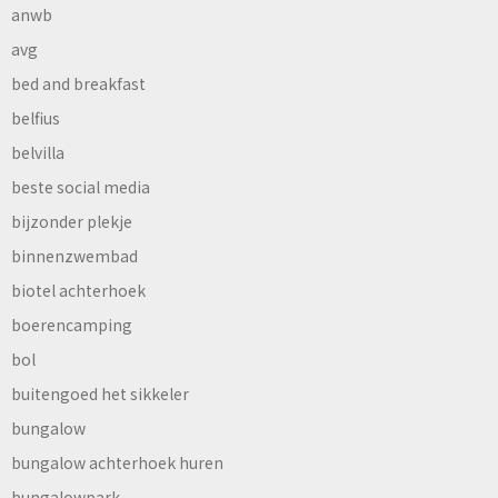
anwb
avg
bed and breakfast
belfius
belvilla
beste social media
bijzonder plekje
binnenzwembad
biotel achterhoek
boerencamping
bol
buitengoed het sikkeler
bungalow
bungalow achterhoek huren
bungalowpark