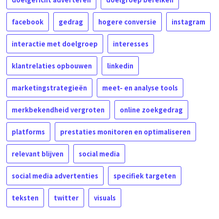
facebook
gedrag
hogere conversie
instagram
interactie met doelgroep
interesses
klantrelaties opbouwen
linkedin
marketingstrategieën
meet- en analyse tools
merkbekendheid vergroten
online zoekgedrag
platforms
prestaties monitoren en optimaliseren
relevant blijven
social media
social media advertenties
specifiek targeten
teksten
twitter
visuals