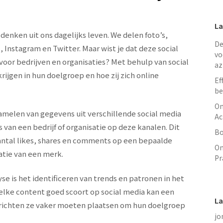
3
La
denken uit ons dagelijks leven. We delen foto’s,
De
 Instagram en Twitter. Maar wist je dat deze social
vo
oor bedrijven en organisaties? Met behulp van social
az
rijgen in hun doelgroep en hoe zij zich online
Ef
be
On
zamelen van gegevens uit verschillende social media
Ac
s van een bedrijf of organisatie op deze kanalen. Dit
Bo
antal likes, shares en comments op een bepaalde
On
atie van een merk.
Pr
se is het identificeren van trends en patronen in het
elke content goed scoort op social media kan een
La
erichten ze vaker moeten plaatsen om hun doelgroep
jo