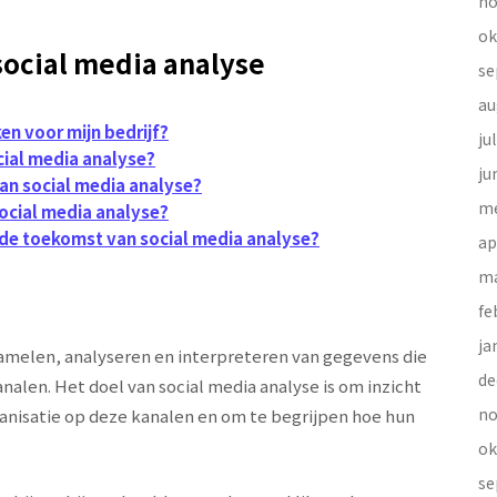
no
ok
social media analyse
se
au
en voor mijn bedrijf?
ju
cial media analyse?
ju
van social media analyse?
me
ocial media analyse?
de toekomst van social media analyse?
ap
ma
fe
ja
zamelen, analyseren en interpreteren van gegevens die
de
analen. Het doel van social media analyse is om inzicht
no
organisatie op deze kanalen en om te begrijpen hoe hun
ok
se