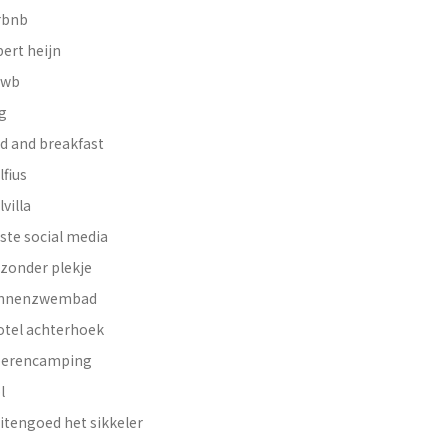
rbnb
bert heijn
nwb
g
d and breakfast
lfius
lvilla
ste social media
jzonder plekje
innenzwembad
otel achterhoek
erencamping
l
itengoed het sikkeler