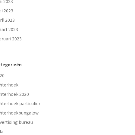
ni 2023
i 2023
ril 2023
art 2023
bruari 2023
tegorieën
20
hterhoek
hterhoek 2020
hterhoek particulier
hterhoekbungalow
vertising bureau
da