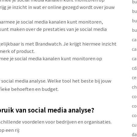
bu
jg je inzicht in wat er online gezegd wordt over jouw
bu
bu
waarmee je social media kanalen kunt monitoren,
unt maken over de prestaties van je social media
bu
ca
gelijkbaar is met Brandwatch. Je krijgt hiermee inzicht
ca
merk of product.
rmee je social media kanalen kunt monitoren op
ca
cd
ce
 social media analyse. Welke tool het beste bij jouw
ch
cifieke behoeften en budget.
co
co
bruik van social media analyse?
co
schillende voordelen voor bedrijven en organisaties.
cu
p een rij:
da