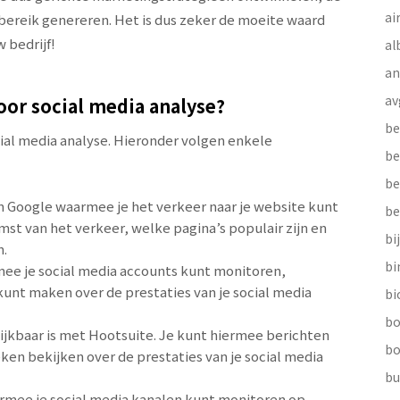
ai
ereik genereren. Het is dus zeker de moeite waard
 bedrijf!
al
a
av
oor social media analyse?
be
cial media analyse. Hieronder volgen enkele
be
be
van Google waarmee je het verkeer naar je website kunt
be
mst van het verkeer, welke pagina’s populair zijn en
bi
n.
b
mee je social media accounts kunt monitoren,
unt maken over de prestaties van je social media
bi
bo
elijkbaar is met Hootsuite. Je kunt hiermee berichten
bo
en bekijken over de prestaties van je social media
bu
armee je social media kanalen kunt monitoren op