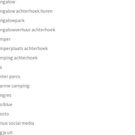
ngalow
ngalow achterhoek huren
ngalowpark
ngalowverhuur achterhoek
mper
mperplaats achterhoek
mping achterhoek
a
nter parcs
arme camping
ngres
olblue
osto
rsus social media
gje uit