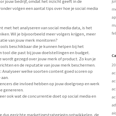
or jouw bedrijf, omdat het inzicht geeft in de
ju
ronder volgen een aantal tips over hoe je social media
me
ap
ma
nt met het analyseren van social media data, is het
fe
eiken. Wil je bijvoorbeeld meer volgers krijgen, meer
tatie van jouw merk monitoren?
e tools beschikbaar die je kunnen helpen bij het
n tool die past bij jouw doelstellingen en budget.
Ca
e wordt gezegd over jouw merk of product. Zo kun je
erichten en de reputatie van jouw merk beschermen.
20
t: Analyseer welke soorten content goed scoren op
ac
 aan.
ac
nfluencers die invloed hebben op jouw doelgroep en werk
ac
e genereren.
eer ook wat de concurrentie doet op social media en
ac
ad
ai
 je dus gerichte marketingstrategieën ontwikkelen, de