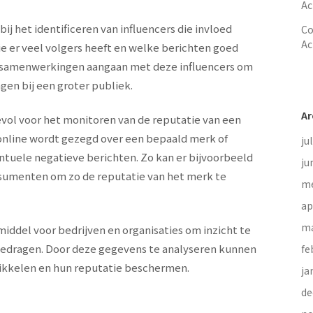
Ac
ij het identificeren van influencers die invloed
Co
Ac
e er veel volgers heeft en welke berichten goed
 samenwerkingen aangaan met deze influencers om
gen bij een groter publiek.
Ar
devol voor het monitoren van de reputatie van een
r online wordt gezegd over een bepaald merk of
ju
ntuele negatieve berichten. Zo kan er bijvoorbeeld
ju
sumenten om zo de reputatie van het merk te
me
ap
ma
middel voor bedrijven en organisaties om inzicht te
e gedragen. Door deze gegevens te analyseren kunnen
fe
ikkelen en hun reputatie beschermen.
ja
de