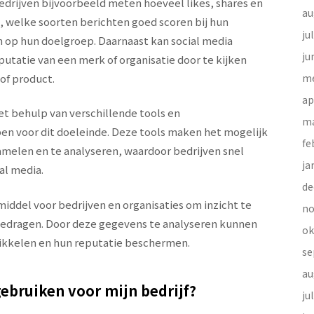
edrijven bijvoorbeeld meten hoeveel likes, shares en
au
welke soorten berichten goed scoren bij hun
ju
 op hun doelgroep. Daarnaast kan social media
ju
putatie van een merk of organisatie door te kijken
of product.
me
ap
t behulp van verschillende tools en
ma
en voor dit doeleinde. Deze tools maken het mogelijk
fe
melen en te analyseren, waardoor bedrijven snel
ja
al media.
de
middel voor bedrijven en organisaties om inzicht te
no
e gedragen. Door deze gegevens te analyseren kunnen
ok
ikkelen en hun reputatie beschermen.
se
au
gebruiken voor mijn bedrijf?
ju