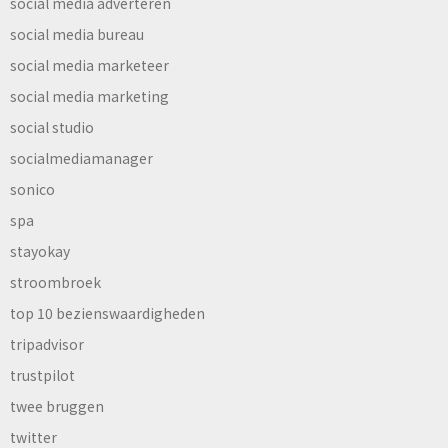
social media adverteren
social media bureau
social media marketeer
social media marketing
social studio
socialmediamanager
sonico
spa
stayokay
stroombroek
top 10 bezienswaardigheden
tripadvisor
trustpilot
twee bruggen
twitter