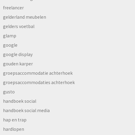
freelancer
gelderland meubelen
gelders voetbal
glamp
google
google display
gouden karper
groepsaccommodatie achterhoek
groepsaccommodaties achterhoek
gusto
handboek social
handboek social media
hap en trap
hardlopen