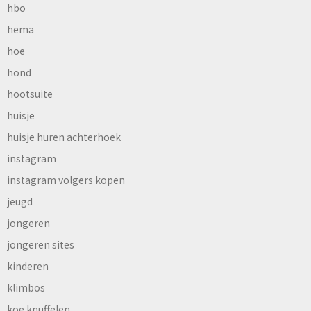
hbo
hema
hoe
hond
hootsuite
huisje
huisje huren achterhoek
instagram
instagram volgers kopen
jeugd
jongeren
jongeren sites
kinderen
klimbos
koe knuffelen