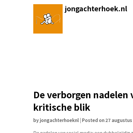
Skip
jongachterhoek.nl
to
content
De verborgen nadelen 
kritische blik
by
jongachterhoeknl
|
Posted on
27 augustus
De nadelen van social media: een dubbelzijdig