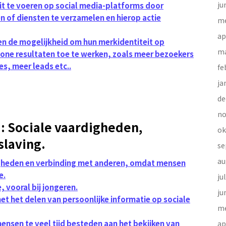
ju
t te voeren op social media-platforms door
 of diensten te verzamelen en hierop actie
me
ap
en de mogelijkheid om hun merkidentiteit op
ma
one resultaten toe te werken, zoals meer bezoekers
s, meer leads etc..
fe
ja
de
no
: Sociale vaardigheden,
ok
slaving.
se
au
igheden en verbinding met anderen, omdat mensen
e.
ju
, vooral bij jongeren.
ju
t het delen van persoonlijke informatie op sociale
me
ensen te veel tijd besteden aan het bekijken van
ap