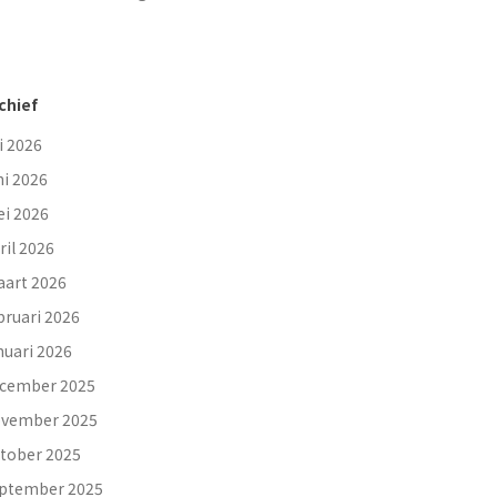
chief
li 2026
ni 2026
i 2026
ril 2026
art 2026
bruari 2026
nuari 2026
cember 2025
vember 2025
tober 2025
ptember 2025