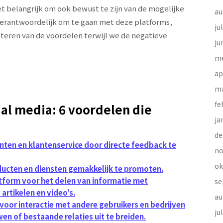
et belangrijk om ook bewust te zijn van de mogelijke
au
verantwoordelijk om te gaan met deze platforms,
ju
teren van de voordelen terwijl we de negatieve
ju
me
ap
ma
fe
ial media: 6 voordelen die
ja
de
nten en klantenservice door directe feedback te
no
ok
oducten en diensten gemakkelijk te promoten.
tform voor het delen van informatie met
se
artikelen en video’s.
au
oor interactie met andere gebruikers en bedrijven
ju
n of bestaande relaties uit te breiden.