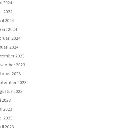
ni 2024
i 2024
ril 2024
art 2024
bruari 2024
nuari 2024
cember 2023
vember 2023
tober 2023
ptember 2023
gustus 2023
li 2023
ni 2023
i 2023
ril 2023