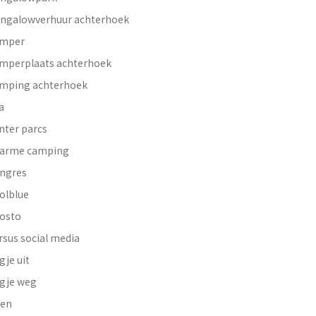
ngalowverhuur achterhoek
mper
mperplaats achterhoek
mping achterhoek
a
nter parcs
arme camping
ngres
olblue
osto
rsus social media
gje uit
gje weg
en