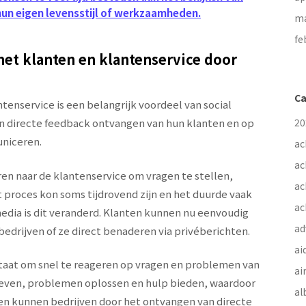
hun eigen levensstijl of werkzaamheden.
ma
fe
et klanten en klantenservice door
Ca
enservice is een belangrijk voordeel van social
n directe feedback ontvangen van hun klanten en op
20
uniceren.
ac
ac
en naar de klantenservice om vragen te stellen,
ac
 proces kon soms tijdrovend zijn en het duurde vaak
ac
edia is dit veranderd. Klanten kunnen nu eenvoudig
ad
bedrijven of ze direct benaderen via privéberichten.
ai
staat om snel te reageren op vragen en problemen van
ai
even, problemen oplossen en hulp bieden, waardoor
al
en kunnen bedrijven door het ontvangen van directe