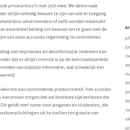
ook privacyrisico’s met zich mee. We delen vaak
er altijd volledig bewust te zijn van wie er toegang
meld door adverteerders of zelfs worden misbruikt
Ar
 van essentieel belang om bewust om te gaan met de
ngen van onze accounts regelmatig te controleren.
ju
ju
eiding van nepnieuws en desinformatie. Iedereen kan
me
der dat er altijd controle is op de betrouwbaarheid
ap
spreiden van onjuiste informatie, wat schadelijk kan
ma
 wereld.
fe
eiden tot een verminderde productiviteit. Het scrollen
ja
s kan ervoor zorgen dat we kostbare tijd verliezen die
de
Dit geldt met name voor jongeren en studenten, die
no
werkverplichtingen uit te stellen ten gunste van
ok
se