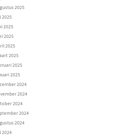
gustus 2025
li 2025
ni 2025
i 2025
ril 2025
art 2025
bruari 2025
nuari 2025
cember 2024
vember 2024
tober 2024
ptember 2024
gustus 2024
li 2024