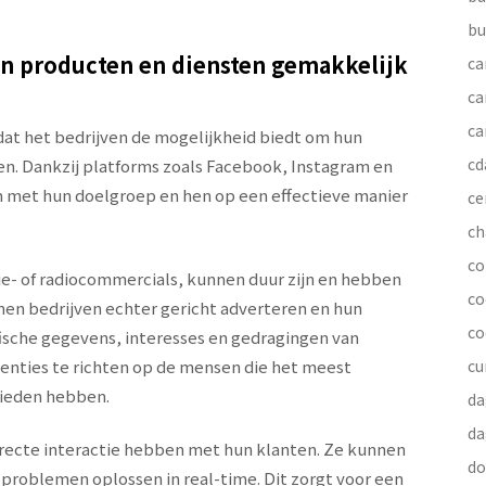
bu
hun producten en diensten gemakkelijk
ca
ca
ca
 dat het bedrijven de mogelijkheid biedt om hun
cd
n. Dankzij platforms zoals Facebook, Instagram en
 met hun doelgroep en hen op een effectieve manier
ce
ch
co
ie- of radiocommercials, kunnen duur zijn en hebben
co
nen bedrijven echter gericht adverteren en hun
co
sche gegevens, interesses en gedragingen van
rtenties te richten op de mensen die het meest
cu
 bieden hebben.
da
da
irecte interactie hebben met hun klanten. Ze kunnen
do
roblemen oplossen in real-time. Dit zorgt voor een