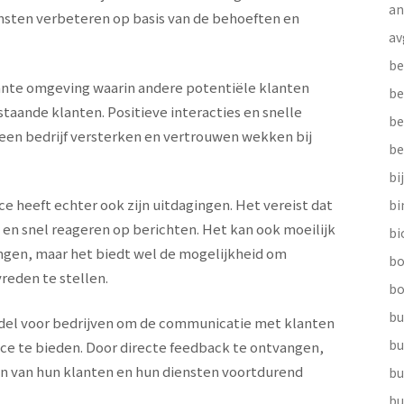
a
ensten verbeteren op basis van de behoeften en
av
be
ante omgeving waarin andere potentiële klanten
be
aande klanten. Positieve interacties en snelle
be
 een bedrijf versterken en vertrouwen wekken bij
be
bi
e heeft echter ook zijn uitdagingen. Het vereist dat
b
s en snel reageren op berichten. Het kan ook moeilijk
bi
ngen, maar het biedt wel de mogelijkheid om
bo
reden te stellen.
bo
bu
ddel voor bedrijven om de communicatie met klanten
bu
ce te bieden. Door directe feedback te ontvangen,
n van hun klanten en hun diensten voortdurend
bu
bu