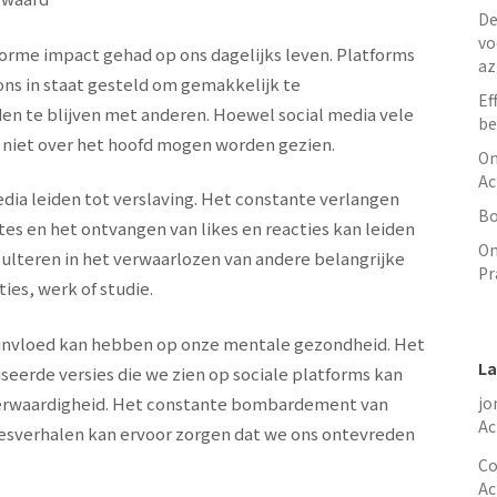
De
vo
norme impact gehad op ons dagelijks leven. Platforms
az
ns in staat gesteld om gemakkelijk te
Ef
n te blijven met anderen. Hoewel social media vele
be
e niet over het hoofd mogen worden gezien.
On
Ac
dia leiden tot verslaving. Het constante verlangen
Bo
tes en het ontvangen van likes en reacties kan leiden
On
esulteren in het verwaarlozen van andere belangrijke
Pr
ies, werk of studie.
e invloed kan hebben op onze mentale gezondheid. Het
La
seerde versies die we zien op sociale platforms kan
derwaardigheid. Het constante bombardement van
jo
Ac
cesverhalen kan ervoor zorgen dat we ons ontevreden
Co
Ac