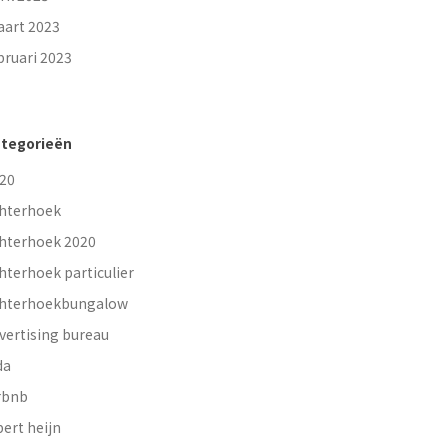
art 2023
bruari 2023
tegorieën
20
hterhoek
hterhoek 2020
hterhoek particulier
hterhoekbungalow
vertising bureau
da
rbnb
bert heijn