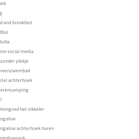
nwb
g
d and breakfast
lfius
lvilla
ste social media
jzonder plekje
innenzwembad
otel achterhoek
erencamping
l
itengoed het sikkeler
ngalow
ngalow achterhoek huren
ngalowpark