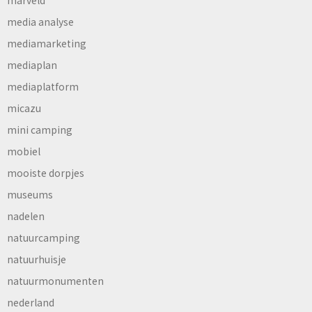
marveld
media analyse
mediamarketing
mediaplan
mediaplatform
micazu
mini camping
mobiel
mooiste dorpjes
museums
nadelen
natuurcamping
natuurhuisje
natuurmonumenten
nederland