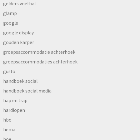
gelders voetbal
glamp
google
google display
gouden karper
groepsaccommodatie achterhoek
groepsaccommodaties achterhoek
gusto
handboek social
handboek social media
hap en trap
hardlopen
hbo
hema
hoe