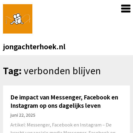
Skip
to
content
jongachterhoek.nl
Tag:
verbonden blijven
De impact van Messenger, Facebook en
Instagram op ons dagelijks leven
juni 22, 2025
Artikel: Messenger, Facebook en Instagram – De
kracht van sociale media Messenger, Facebook en