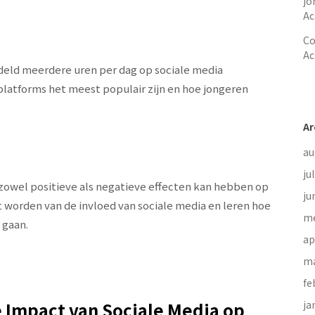
jo
Ac
Co
Ac
eld meerdere uren per dag op sociale media
atforms het meest populair zijn en hoe jongeren
Ar
au
ju
a zowel positieve als negatieve effecten kan hebben op
ju
t worden van de invloed van sociale media en leren hoe
me
 gaan.
ap
ma
fe
 Impact van Sociale Media op
ja