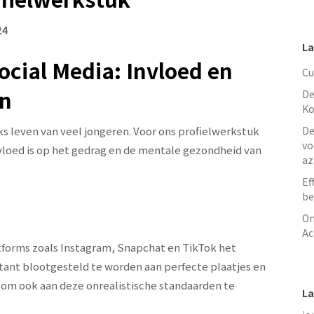
24
La
ocial Media: Invloed en
Cu
en
De
Ko
jks leven van veel jongeren. Voor ons profielwerkstuk
De
vo
loed is op het gedrag en de mentale gezondheid van
az
Ef
be
On
Ac
forms zoals Instagram, Snapchat en TikTok het
tant blootgesteld te worden aan perfecte plaatjes en
k om ook aan deze onrealistische standaarden te
La