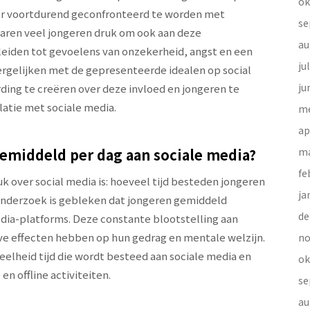
ok
or voortdurend geconfronteerd te worden met
se
varen veel jongeren druk om ook aan deze
au
 leiden tot gevoelens van onzekerheid, angst en een
ju
vergelijken met de gepresenteerde idealen op social
ju
ing te creëren over deze invloed en jongeren te
atie met sociale media.
me
ap
gemiddeld per dag aan sociale media?
ma
fe
k over social media is: hoeveel tijd besteden jongeren
ja
onderzoek is gebleken dat jongeren gemiddeld
de
edia-platforms. Deze constante blootstelling aan
eve effecten hebben op hun gedrag en mentale welzijn.
no
eelheid tijd die wordt besteed aan sociale media en
ok
n offline activiteiten.
se
au