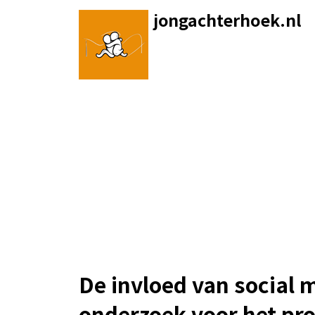
Skip
jongachterhoek.nl
to
content
De invloed van social 
onderzoek voor het pr