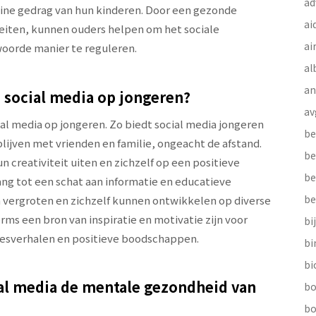
ad
nline gedrag van hun kinderen. Door een gezonde
ai
iteiten, kunnen ouders helpen om het sociale
ai
oorde manier te reguleren.
al
a
n social media op jongeren?
av
cial media op jongeren. Zo biedt social media jongeren
be
lijven met vrienden en familie, ongeacht de afstand.
be
 creativiteit uiten en zichzelf op een positieve
be
ang tot een schat aan informatie en educatieve
be
 vergroten en zichzelf kunnen ontwikkelen op diverse
rms een bron van inspiratie en motivatie zijn voor
bi
cesverhalen en positieve boodschappen.
b
bi
al media de mentale gezondheid van
bo
bo