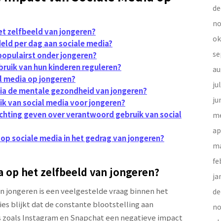
de
no
et zelfbeeld van jongeren?
ok
eld per dag aan sociale media?
se
populairst onder jongeren?
ruik van hun kinderen reguleren?
au
al media op jongeren?
ju
ia de mentale gezondheid van jongeren?
ju
uik van social media voor jongeren?
chting geven over verantwoord gebruik van social
me
ap
 op sociale media in het gedrag van jongeren?
ma
fe
a op het zelfbeeld van jongeren?
ja
an jongeren is een veelgestelde vraag binnen het
de
es blijkt dat de constante blootstelling aan
no
s zoals Instagram en Snapchat een negatieve impact