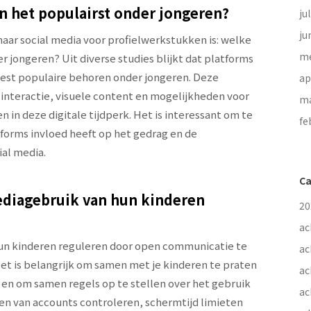
n het populairst onder jongeren?
ju
ju
aar social media voor profielwerkstukken is: welke
me
r jongeren? Uit diverse studies blijkt dat platforms
eest populaire behoren onder jongeren. Deze
ap
interactie, visuele content en mogelijkheden voor
ma
en in deze digitale tijdperk. Het is interessant om te
fe
forms invloed heeft op het gedrag en de
ial media.
Ca
ediagebruik van hun kinderen
20
ac
un kinderen reguleren door open communicatie te
ac
et is belangrijk om samen met je kinderen te praten
ac
, en om samen regels op te stellen over het gebruik
ac
en van accounts controleren, schermtijd limieten