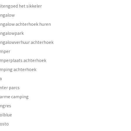
itengoed het sikkeler
ngalow
ngalow achterhoek huren
ngalowpark
ngalowverhuur achterhoek
mper
mperplaats achterhoek
mping achterhoek
a
nter parcs
arme camping
ngres
olblue
osto