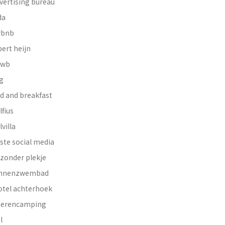
vertising bureau
da
rbnb
bert heijn
nwb
g
d and breakfast
lfius
lvilla
ste social media
jzonder plekje
innenzwembad
otel achterhoek
erencamping
l