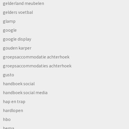
gelderland meubelen
gelders voetbal
glamp
google
google display
gouden karper
groepsaccommodatie achterhoek
groepsaccommodaties achterhoek
gusto
handboek social
handboek social media
hap en trap
hardlopen
hbo
hema