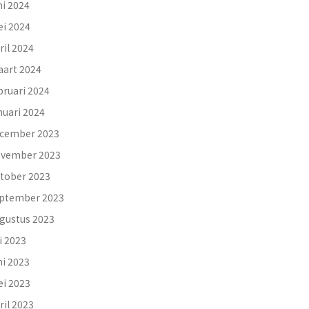
ni 2024
i 2024
ril 2024
art 2024
bruari 2024
nuari 2024
cember 2023
vember 2023
tober 2023
ptember 2023
gustus 2023
li 2023
ni 2023
i 2023
ril 2023