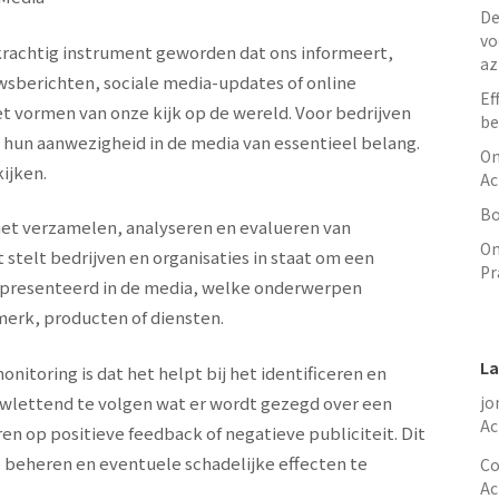
De
vo
krachtig instrument geworden dat ons informeert,
az
wsberichten, sociale media-updates of online
Ef
het vormen van onze kijk op de wereld. Voor bedrijven
be
n hun aanwezigheid in de media van essentieel belang.
On
ijken.
Ac
Bo
het verzamelen, analyseren en evalueren van
On
stelt bedrijven en organisaties in staat om een
Pr
gepresenteerd in de media, welke onderwerpen
merk, producten of diensten.
La
itoring is dat het helpt bij het identificeren en
uwlettend te volgen wat er wordt gezegd over een
jo
Ac
en op positieve feedback of negatieve publiciteit. Dit
te beheren en eventuele schadelijke effecten te
Co
Ac