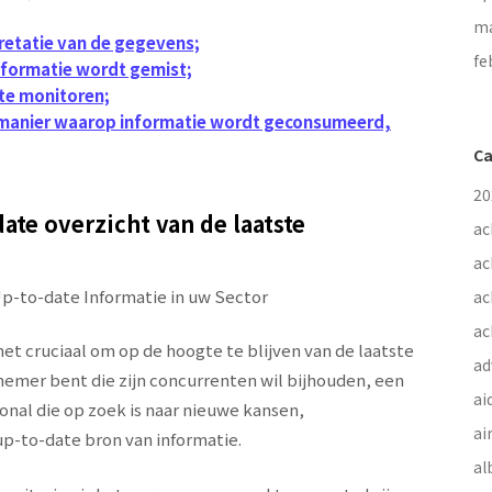
ma
pretatie van de gegevens;
fe
e informatie wordt gemist;
te monitoren;
e manier waarop informatie wordt geconsumeerd,
Ca
20
ate overzicht van de laatste
ac
ac
-to-date Informatie in uw Sector
ac
ac
et cruciaal om op de hoogte te blijven van de laatste
ad
nemer bent die zijn concurrenten wil bijhouden, een
ai
onal die op zoek is naar nieuwe kansen,
ai
p-to-date bron van informatie.
al