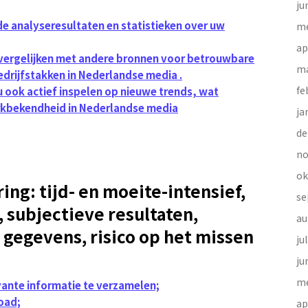
ju
de analyseresultaten en statistieken over uw
me
ap
 vergelijken met andere bronnen voor betrouwbare
ma
drijfstakken in Nederlandse media .
fe
 ook actief inspelen op nieuwe trends, wat
erkbekendheid in Nederlandse media
ja
de
no
ok
ng: tijd- en moeite-intensief,
se
 subjectieve resultaten,
au
 gegevens, risico op het missen
ju
ju
me
evante informatie te verzamelen;
load;
ap