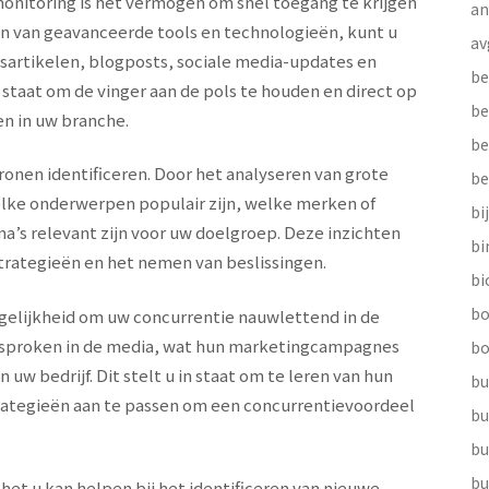
onitoring is het vermogen om snel toegang te krijgen
a
en van geavanceerde tools en technologieën, kunt u
av
sartikelen, blogposts, sociale media-updates en
be
 staat om de vinger aan de pols te houden en direct op
be
en in uw branche.
be
onen identificeren. Door het analyseren van grote
be
lke onderwerpen populair zijn, welke merken of
bi
a’s relevant zijn voor uw doelgroep. Deze inzichten
b
trategieën en het nemen van beslissingen.
bi
bo
elijkheid om uw concurrentie nauwlettend in de
besproken in de media, wat hun marketingcampagnes
bo
n uw bedrijf. Dit stelt u in staat om te leren van hun
bu
rategieën aan te passen om een concurrentievoordeel
bu
bu
bu
het u kan helpen bij het identificeren van nieuwe