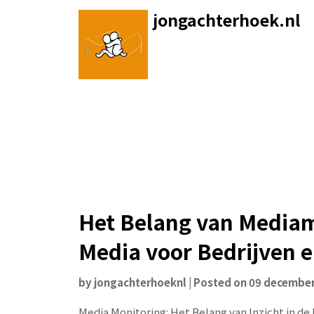
Skip
jongachterhoek.nl
to
content
Het Belang van Mediamo
Media voor Bedrijven e
by
jongachterhoeknl
|
Posted on
09 december
Media Monitoring: Het Belang van Inzicht in de