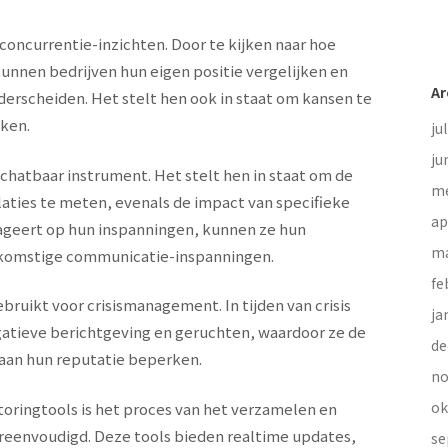
oncurrentie-inzichten. Door te kijken naar hoe
nnen bedrijven hun eigen positie vergelijken en
Ar
erscheiden. Het stelt hen ook in staat om kansen te
kken.
ju
ju
chatbaar instrument. Het stelt hen in staat om de
me
laties te meten, evenals de impact van specifieke
ap
ageert op hun inspanningen, kunnen ze hun
ma
ekomstige communicatie-inspanningen.
fe
uikt voor crisismanagement. In tijden van crisis
ja
gatieve berichtgeving en geruchten, waardoor ze de
de
 aan hun reputatie beperken.
no
ok
ringtools is het proces van het verzamelen en
ereenvoudigd. Deze tools bieden realtime updates,
se