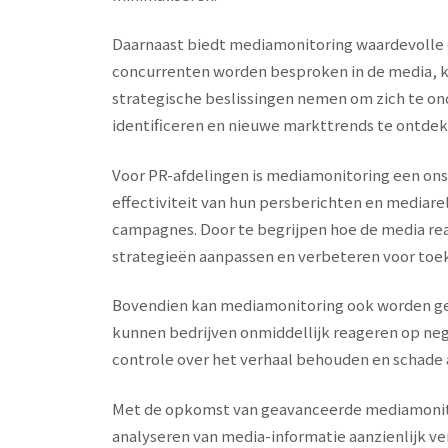
Daarnaast biedt mediamonitoring waardevolle c
concurrenten worden besproken in de media, ku
strategische beslissingen nemen om zich te ond
identificeren en nieuwe markttrends te ontde
Voor PR-afdelingen is mediamonitoring een ons
effectiviteit van hun persberichten en mediare
campagnes. Door te begrijpen hoe de media re
strategieën aanpassen en verbeteren voor to
Bovendien kan mediamonitoring ook worden gebr
kunnen bedrijven onmiddellijk reageren op ne
controle over het verhaal behouden en schade
Met de opkomst van geavanceerde mediamonito
analyseren van media-informatie aanzienlijk v