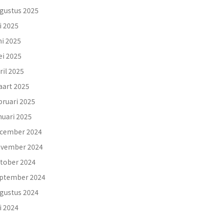
gustus 2025
li 2025
ni 2025
i 2025
ril 2025
art 2025
bruari 2025
nuari 2025
cember 2024
vember 2024
tober 2024
ptember 2024
gustus 2024
li 2024