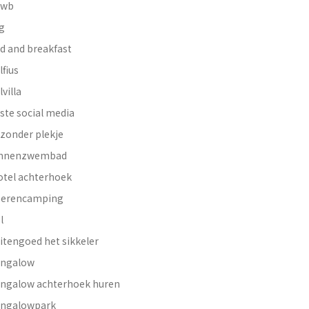
nwb
g
d and breakfast
lfius
lvilla
ste social media
jzonder plekje
innenzwembad
otel achterhoek
erencamping
l
itengoed het sikkeler
ngalow
ngalow achterhoek huren
ngalowpark