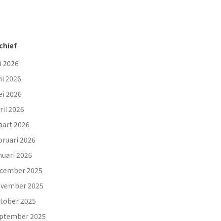
chief
li 2026
ni 2026
i 2026
ril 2026
art 2026
bruari 2026
nuari 2026
cember 2025
vember 2025
tober 2025
ptember 2025