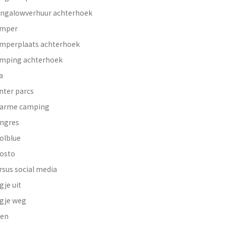
ngalowverhuur achterhoek
mper
mperplaats achterhoek
mping achterhoek
a
nter parcs
arme camping
ngres
olblue
osto
rsus social media
gje uit
gje weg
en