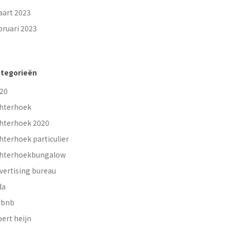
art 2023
bruari 2023
tegorieën
20
hterhoek
hterhoek 2020
hterhoek particulier
hterhoekbungalow
vertising bureau
da
rbnb
bert heijn