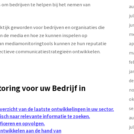
s om bedrijven te helpen bij het nemen van
au
ju
ju
tijk geworden voor bedrijven en organisaties die
me
n de media en hoe ze kunnen inspelen op
an mediamonitoringtools kunnen ze hun reputatie
ap
ectieve communicatiestrategieën ontwikkelen.
ma
fe
ja
de
ring voor uw Bedrijf in
no
ok
se
verzicht van de laatste ontwikkelingen in uw sector.
isch naar relevante informatie te zoeken.
au
ficeren en opvolgen.
ju
ontwikkelen aan de hand van