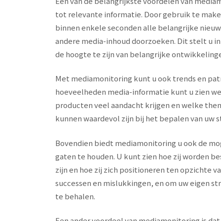
Een van de belangrijkste voordelen van mediam
tot relevante informatie. Door gebruik te mak
binnen enkele seconden alle belangrijke nieuw
andere media-inhoud doorzoeken. Dit stelt u in
de hoogte te zijn van belangrijke ontwikkeling
Met mediamonitoring kunt u ook trends en patr
hoeveelheden media-informatie kunt u zien we
producten veel aandacht krijgen en welke them
kunnen waardevol zijn bij het bepalen van uw s
Bovendien biedt mediamonitoring u ook de mog
gaten te houden. U kunt zien hoe zij worden 
zijn en hoe zij zich positioneren ten opzichte va
successen en mislukkingen, en om uw eigen st
te behalen.
Een ander voordeel van mediamonitoring is dat 