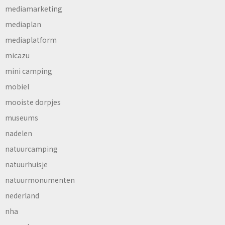
mediamarketing
mediaplan
mediaplatform
micazu
mini camping
mobiel
mooiste dorpjes
museums
nadelen
natuurcamping
natuurhuisje
natuurmonumenten
nederland
nha