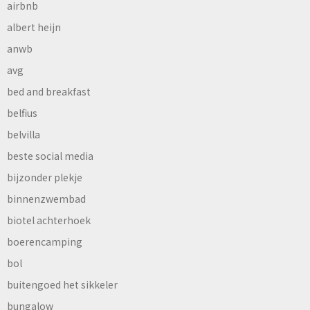
airbnb
albert heijn
anwb
avg
bed and breakfast
belfius
belvilla
beste social media
bijzonder plekje
binnenzwembad
biotel achterhoek
boerencamping
bol
buitengoed het sikkeler
bungalow