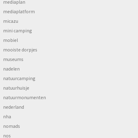
mediaplan
mediaplatform
micazu
mini camping
mobiel
mooiste dorpjes
museums
nadelen
natuurcamping
natuurhuisje
natuurmonumenten
nederland
nha
nomads
nos