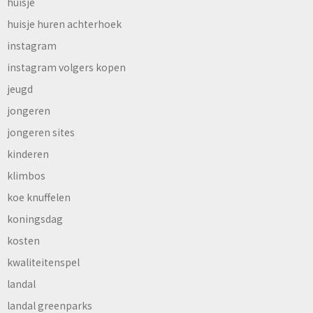
huisje
huisje huren achterhoek
instagram
instagram volgers kopen
jeugd
jongeren
jongeren sites
kinderen
klimbos
koe knuffelen
koningsdag
kosten
kwaliteitenspel
landal
landal greenparks