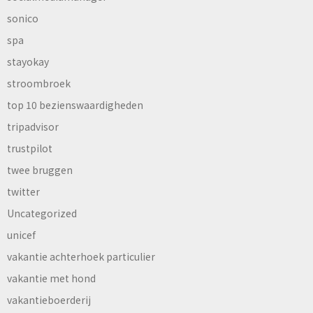
sonico
spa
stayokay
stroombroek
top 10 bezienswaardigheden
tripadvisor
trustpilot
twee bruggen
twitter
Uncategorized
unicef
vakantie achterhoek particulier
vakantie met hond
vakantieboerderij