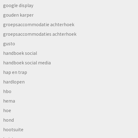
google display
gouden karper
groepsaccommodatie achterhoek
groepsaccommodaties achterhoek
gusto
handboek social
handboek social media
hap en trap
hardlopen
hbo
hema
hoe
hond
hootsuite