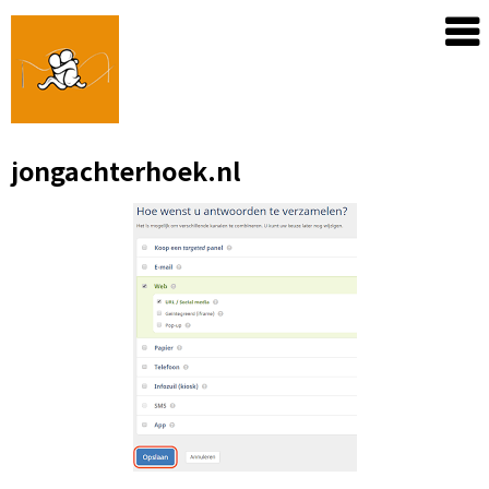
Skip
to
content
jongachterhoek.nl