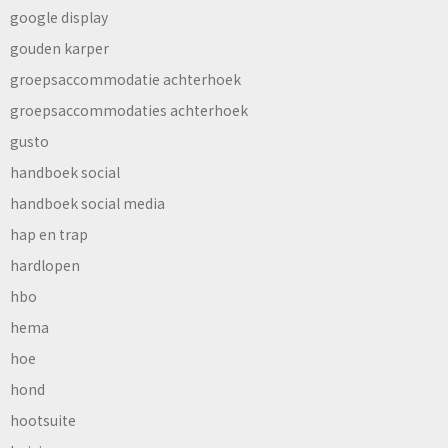
google display
gouden karper
groepsaccommodatie achterhoek
groepsaccommodaties achterhoek
gusto
handboek social
handboek social media
hap en trap
hardlopen
hbo
hema
hoe
hond
hootsuite