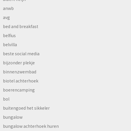
anwb
avg
bed and breakfast
belfius
belvilla
beste social media
bijzonder plekje
binnenzwembad
biotel achterhoek
boerencamping
bol
buitengoed het sikkeler
bungalow
bungalow achterhoek huren