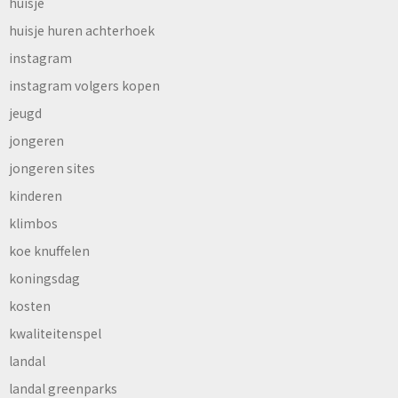
huisje
huisje huren achterhoek
instagram
instagram volgers kopen
jeugd
jongeren
jongeren sites
kinderen
klimbos
koe knuffelen
koningsdag
kosten
kwaliteitenspel
landal
landal greenparks