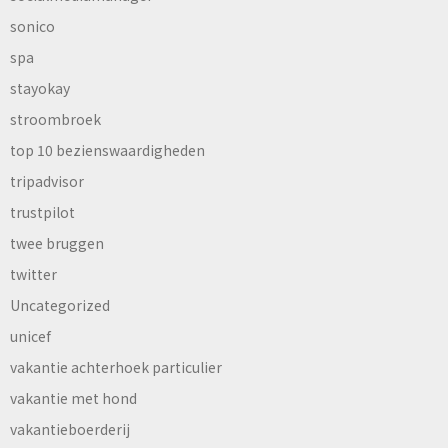
sonico
spa
stayokay
stroombroek
top 10 bezienswaardigheden
tripadvisor
trustpilot
twee bruggen
twitter
Uncategorized
unicef
vakantie achterhoek particulier
vakantie met hond
vakantieboerderij