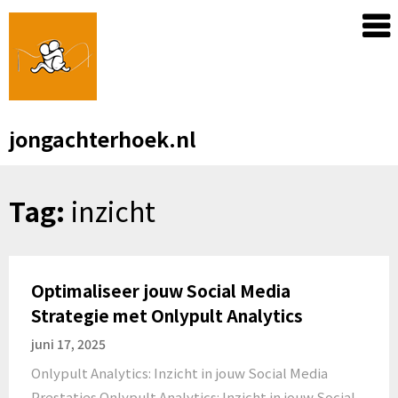
Skip
to
content
jongachterhoek.nl
Tag:
inzicht
Optimaliseer jouw Social Media
Strategie met Onlypult Analytics
juni 17, 2025
Onlypult Analytics: Inzicht in jouw Social Media
Prestaties Onlypult Analytics: Inzicht in jouw Social