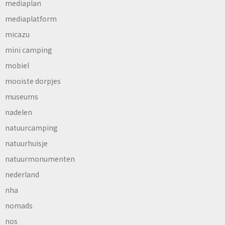
mediaplan
mediaplatform
micazu
mini camping
mobiel
mooiste dorpjes
museums
nadelen
natuurcamping
natuurhuisje
natuurmonumenten
nederland
nha
nomads
nos