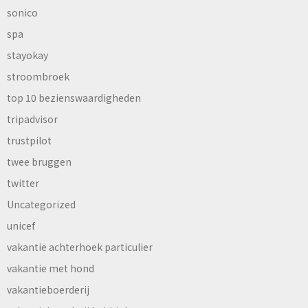
sonico
spa
stayokay
stroombroek
top 10 bezienswaardigheden
tripadvisor
trustpilot
twee bruggen
twitter
Uncategorized
unicef
vakantie achterhoek particulier
vakantie met hond
vakantieboerderij