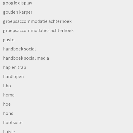
google display
gouden karper
groepsaccommodatie achterhoek
groepsaccommodaties achterhoek
gusto
handboek social
handboek social media
hap en trap
hardlopen
hbo
hema
hoe
hond
hootsuite
huisje