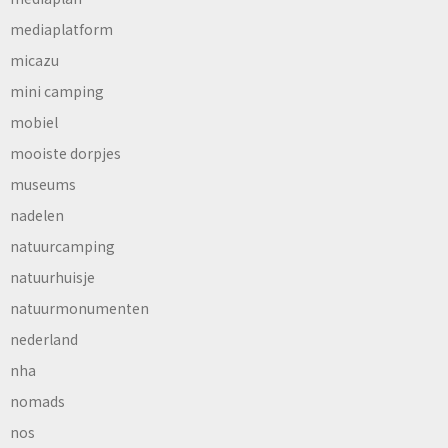
mediaplatform
micazu
mini camping
mobiel
mooiste dorpjes
museums
nadelen
natuurcamping
natuurhuisje
natuurmonumenten
nederland
nha
nomads
nos