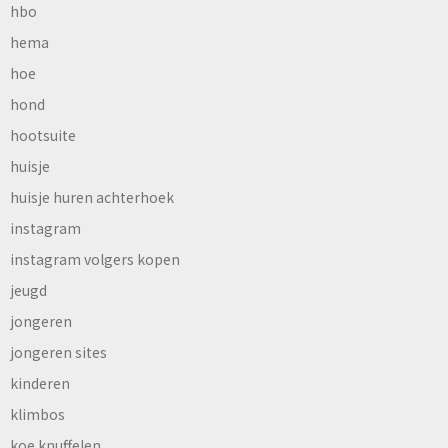
hbo
hema
hoe
hond
hootsuite
huisje
huisje huren achterhoek
instagram
instagram volgers kopen
jeugd
jongeren
jongeren sites
kinderen
klimbos
koe knuffelen