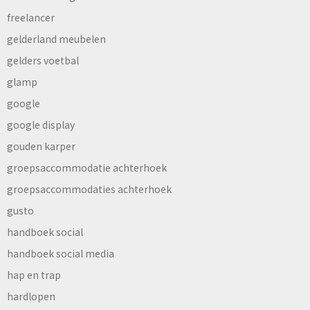
freelancer
gelderland meubelen
gelders voetbal
glamp
google
google display
gouden karper
groepsaccommodatie achterhoek
groepsaccommodaties achterhoek
gusto
handboek social
handboek social media
hap en trap
hardlopen