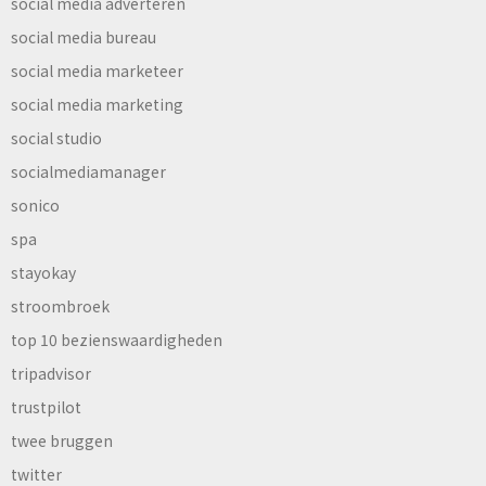
social media adverteren
social media bureau
social media marketeer
social media marketing
social studio
socialmediamanager
sonico
spa
stayokay
stroombroek
top 10 bezienswaardigheden
tripadvisor
trustpilot
twee bruggen
twitter