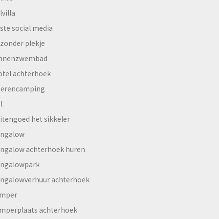
lvilla
ste social media
jzonder plekje
innenzwembad
otel achterhoek
erencamping
l
itengoed het sikkeler
ngalow
ngalow achterhoek huren
ngalowpark
ngalowverhuur achterhoek
mper
mperplaats achterhoek