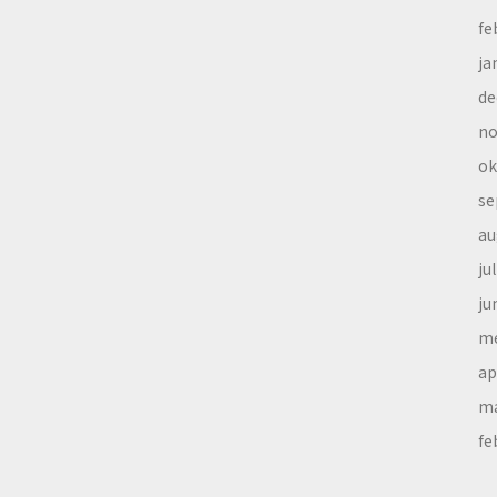
fe
ja
de
no
ok
se
au
ju
ju
me
ap
ma
fe