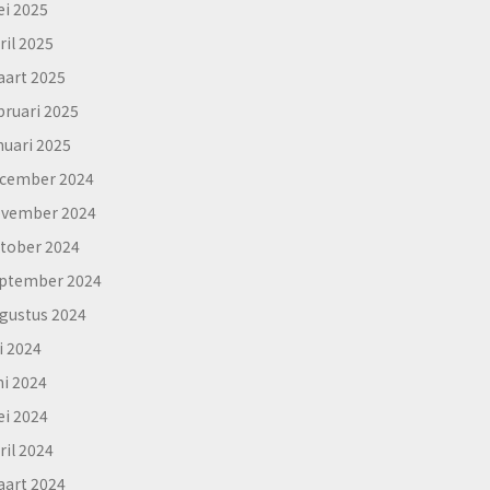
i 2025
ril 2025
art 2025
bruari 2025
nuari 2025
cember 2024
vember 2024
tober 2024
ptember 2024
gustus 2024
li 2024
ni 2024
i 2024
ril 2024
art 2024