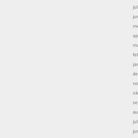
ju
ju
me
ap
ma
fe
ja
de
no
ok
se
au
ju
ju