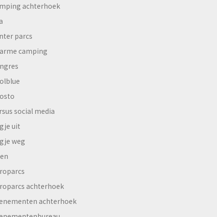
mping achterhoek
a
nter parcs
arme camping
ngres
olblue
osto
rsus social media
gje uit
gje weg
en
roparcs
roparcs achterhoek
enementen achterhoek
enementenbureau