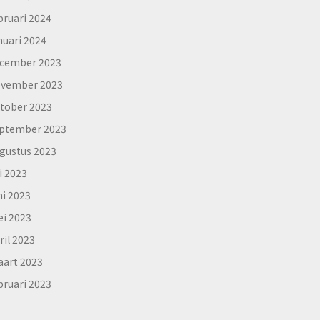
bruari 2024
nuari 2024
cember 2023
vember 2023
tober 2023
ptember 2023
gustus 2023
li 2023
ni 2023
i 2023
ril 2023
art 2023
bruari 2023