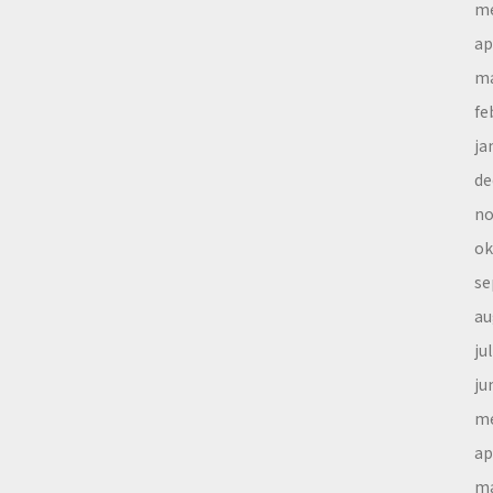
me
ap
ma
fe
ja
de
no
ok
se
au
ju
ju
me
ap
ma