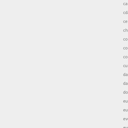
ca
cd
ce
ch
co
co
co
cu
da
da
do
eu
eu
ev
ev