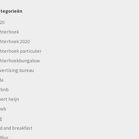
tegorieën
20
hterhoek
hterhoek 2020
hterhoek particulier
hterhoekbungalow
vertising bureau
da
rbnb
bert heijn
nwb
g
d and breakfast
lfius