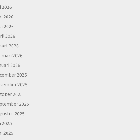
li 2026
ni 2026
i 2026
ril 2026
art 2026
bruari 2026
nuari 2026
cember 2025
vember 2025
tober 2025
ptember 2025
gustus 2025
li 2025
ni 2025