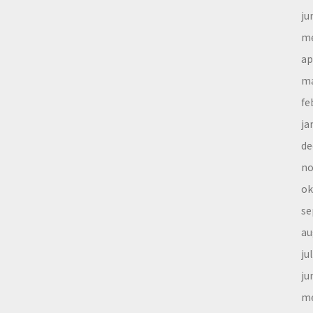
ju
me
ap
ma
fe
ja
de
no
ok
se
au
ju
ju
me