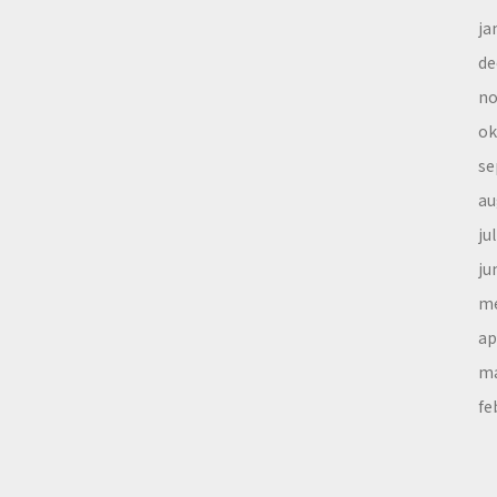
ja
de
no
ok
se
au
ju
ju
me
ap
ma
fe