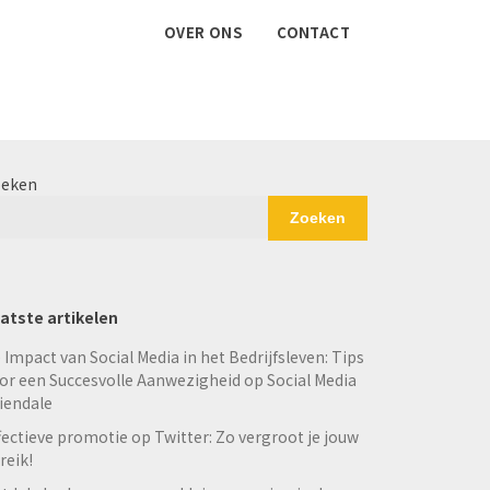
OVER ONS
CONTACT
eken
Zoeken
atste artikelen
 Impact van Social Media in het Bedrijfsleven: Tips
or een Succesvolle Aanwezigheid op Social Media
iendale
fectieve promotie op Twitter: Zo vergroot je jouw
reik!