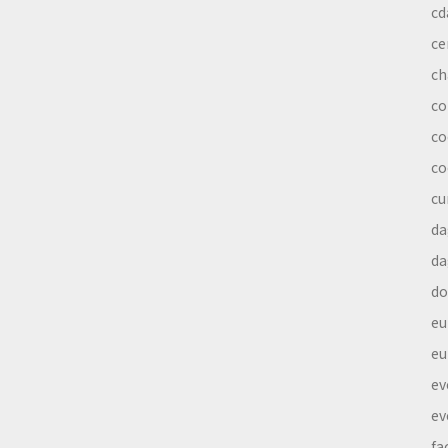
cd
ce
ch
co
co
co
cu
da
da
do
eu
eu
ev
ev
fa