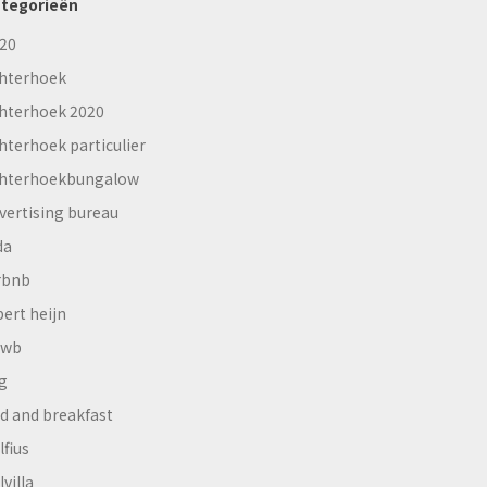
tegorieën
20
hterhoek
hterhoek 2020
hterhoek particulier
hterhoekbungalow
vertising bureau
da
rbnb
bert heijn
nwb
g
d and breakfast
lfius
lvilla