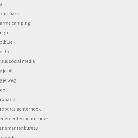
a
nter parcs
arme camping
ngres
olblue
osto
rsus social media
gje uit
gje weg
en
roparcs
roparcs achterhoek
enementen achterhoek
enementenbureau
cebook