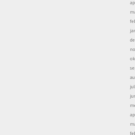
ap
ma
fe
ja
de
no
ok
se
au
ju
ju
me
ap
ma
fe