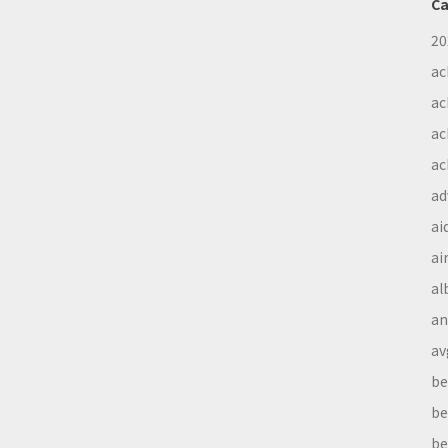
Ca
20
ac
ac
ac
ac
ad
ai
ai
al
a
av
be
be
be