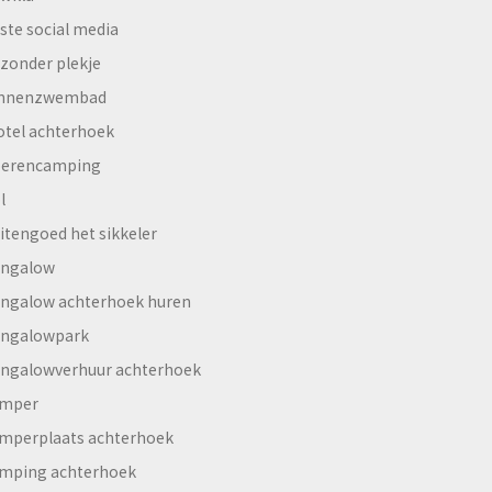
ste social media
jzonder plekje
innenzwembad
otel achterhoek
erencamping
l
itengoed het sikkeler
ngalow
ngalow achterhoek huren
ngalowpark
ngalowverhuur achterhoek
mper
mperplaats achterhoek
mping achterhoek