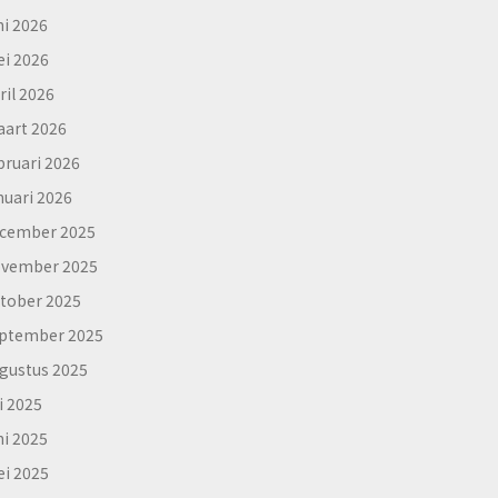
ni 2026
i 2026
ril 2026
art 2026
bruari 2026
nuari 2026
cember 2025
vember 2025
tober 2025
ptember 2025
gustus 2025
li 2025
ni 2025
i 2025