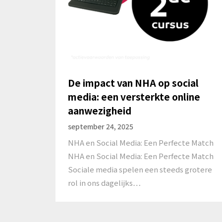
De impact van NHA op social
media: een versterkte online
aanwezigheid
september 24, 2025
NHA en Social Media: Een Perfecte Match
NHA en Social Media: Een Perfecte Match
Sociale media spelen een steeds grotere
rol in ons dagelijks…