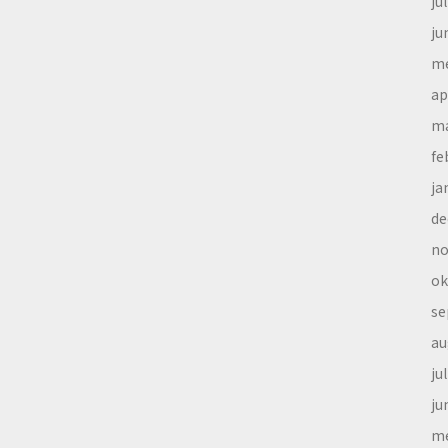
ju
ju
me
ap
ma
fe
ja
de
no
ok
se
au
ju
ju
me