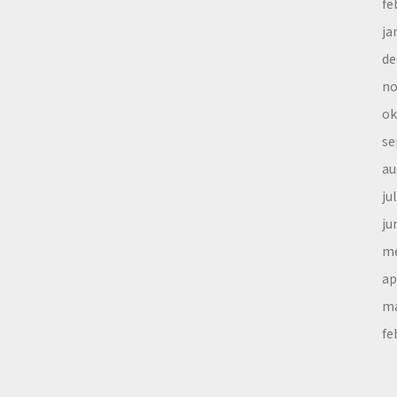
fe
ja
de
no
ok
se
au
ju
ju
me
ap
ma
fe