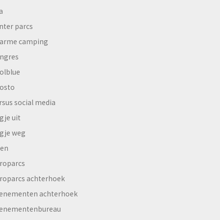
a
nter parcs
arme camping
ngres
olblue
osto
rsus social media
gje uit
gje weg
en
roparcs
roparcs achterhoek
enementen achterhoek
enementenbureau