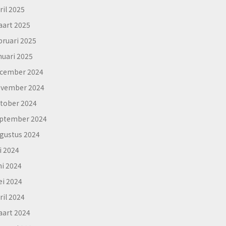
ril 2025
art 2025
bruari 2025
nuari 2025
cember 2024
vember 2024
tober 2024
ptember 2024
gustus 2024
li 2024
ni 2024
i 2024
ril 2024
art 2024