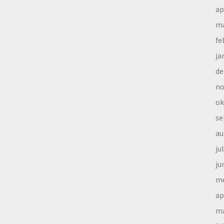
ap
ma
fe
ja
de
no
ok
se
au
ju
ju
me
ap
ma