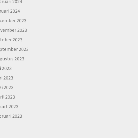
bruari 2024
nuari 2024
cember 2023
vember 2023
tober 2023
ptember 2023
gustus 2023
li 2023
ni 2023
i 2023
ril 2023
art 2023
bruari 2023