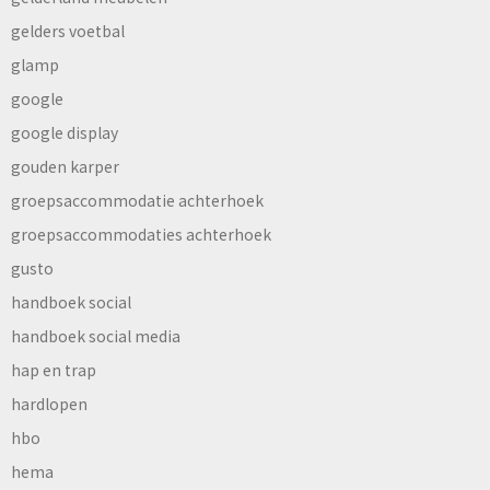
gelders voetbal
glamp
google
google display
gouden karper
groepsaccommodatie achterhoek
groepsaccommodaties achterhoek
gusto
handboek social
handboek social media
hap en trap
hardlopen
hbo
hema