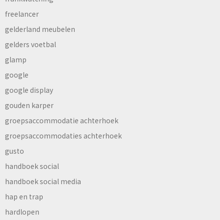
freelancer
gelderland meubelen
gelders voetbal
glamp
google
google display
gouden karper
groepsaccommodatie achterhoek
groepsaccommodaties achterhoek
gusto
handboek social
handboek social media
hap en trap
hardlopen