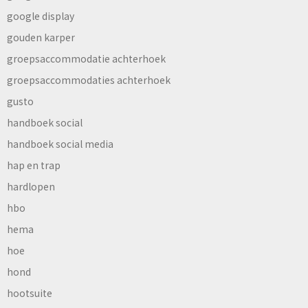
google display
gouden karper
groepsaccommodatie achterhoek
groepsaccommodaties achterhoek
gusto
handboek social
handboek social media
hap en trap
hardlopen
hbo
hema
hoe
hond
hootsuite