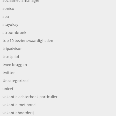
socialmediamanager
sonico
spa
stayokay
stroombroek
top 10 bezienswaardigheden
tripadvisor
trustpilot
twee bruggen
twitter
Uncategorized
unicef
vakantie achterhoek particulier
vakantie met hond
vakantieboerderij