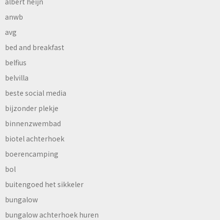
albert heijn
anwb
avg
bed and breakfast
belfius
belvilla
beste social media
bijzonder plekje
binnenzwembad
biotel achterhoek
boerencamping
bol
buitengoed het sikkeler
bungalow
bungalow achterhoek huren