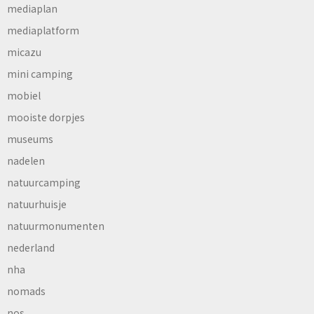
mediaplan
mediaplatform
micazu
mini camping
mobiel
mooiste dorpjes
museums
nadelen
natuurcamping
natuurhuisje
natuurmonumenten
nederland
nha
nomads
nos