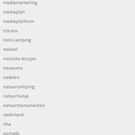
mediamarketing
mediaplan
mediaplatform
micazu
mini camping
mobiel
mooiste dorpjes
museums
nadelen
natuurcamping
natuurhuisje
natuurmonumenten
nederland
nha
nomads